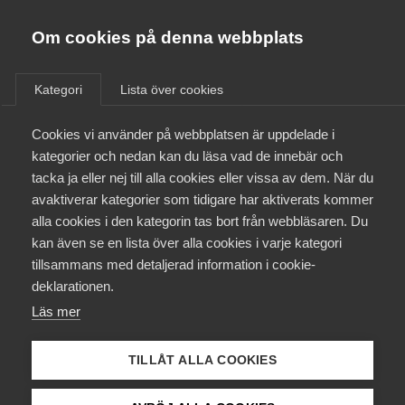
Almega
Förbund
Om cookies på denna webbplats
Almega Tjänste­förbunden
Aktuellt
/
Remisser
Om Almega
Kategori
Lista över cookies
Almega Tjänste­företagen
Aktuellt
Cookies vi använder på webbplatsen är uppdelade i
Almega Utbildning
Betänkandet Privata utförare
kategorier och nedan kan du läsa vad de innebär och
– Kontroll och insyn (SOU
Innovations­företagen
tacka ja eller nej till alla cookies eller vissa av dem. När du
Medlemskapet
2013:53)
avaktiverar kategorier som tidigare har aktiverats kommer
Kompetens­företagen
alla cookies i den kategorin tas bort från webbläsaren. Du
Mina sidor
kan även se en lista över alla cookies i varje kategori
Medie­företagen
Remiss
tillsammans med detaljerad information i cookie-
Kontakt
Säkerhets­företagen
deklarationen.
Läs mer
Tåg­företagen
Kurser & utbildningar
Läs
remissvaret
Vård­företagarna
TILLÅT ALLA COOKIES
Påverkansarbete