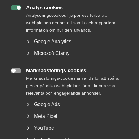
Om Almega
Analys-cookies
Bli medlem

Analyseringscookies hjälper oss förbättra
webbplatsen genom att samla och rapportera
Rådgivning, hjälp och
information om hur den används.
kontakt
Google Analytics
Rådgivning och hjälp
Microsoft Clarity
Mina sidor
Marknadsförings-cookies
Kontakta Almega

Marknadsförings-cookies används för att spåra
gester på olika webbplatser för att kunna visa
relevanta och engagerande annonser.
Arbetsgivarguiden
hjälper dig att göra rätt
Google Ads
Meta Pixel
Logga in
YouTube