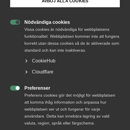
AVBÖJ ALLA COOKIES
Bli medlem
Status
Besvarad
Nödvändiga cookies

Logga in på Arbetsgivarguiden
Från
Vissa cookies är nödvändiga för webbplatsens
Finansdepartementet
funktionalitet. Webbplatsen kommer inte att fungera
korrekt utan dessa cookies så de är aktiverade som
Sök på almega.se
Svar senast
11 oktober 2013
standard och kan inte inaktiveras.
CookieHub
Press
Läs remissen
Cloudflare
In English
Cookie-inställningar
Preferenser

Preferens cookies gör det möjligt för webbplatsen
Bli en del av framtidens
att komma ihåg information och anpassa hur
arbetsliv
webbplatsen ser ut och fungerar för varje
användare. Detta kan innebära lagring av vald
Jobb & karriär
valuta, region, språk eller färgschema.