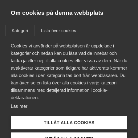
Almega
Förbund
Om cookies på denna webbplats
Almega Tjänste­förbunden
Aktuellt
/
Remisser
Om Almega
Kategori
Lista över cookies
Almega Tjänste­företagen
Aktuellt
Cookies vi använder på webbplatsen är uppdelade i
Almega Utbildning
Betänkande av utredningen
kategorier och nedan kan du läsa vad de innebär och
om kollektiv
Innovations­företagen
tacka ja eller nej till alla cookies eller vissa av dem. När du
Medlemskapet
rättighetsförvaltning på
avaktiverar kategorier som tidigare har aktiverats kommer
Kompetens­företagen
upphovsrättsområdet
alla cookies i den kategorin tas bort från webbläsaren. Du
Mina sidor
kan även se en lista över alla cookies i varje kategori
Medie­företagen
tillsammans med detaljerad information i cookie-
Kontakt
Säkerhets­företagen
Remiss
deklarationen.
Läs mer
Tåg­företagen
Kurser & utbildningar
Vård­företagarna
TILLÅT ALLA COOKIES
Påverkansarbete