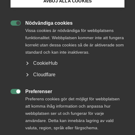
AVBÖJ ALLA COOKIES
Status
Under bearbetning
Bli medlem
Från
Nödvändiga cookies
Justitiedepartementet

Logga in på Arbetsgivarguiden
Vissa cookies är nödvändiga för webbplatsens
Svar senast
funktionalitet. Webbplatsen kommer inte att fungera
12 augusti 2015
korrekt utan dessa cookies så de är aktiverade som
Sök på almega.se
standard och kan inte inaktiveras.
CookieHub
läs remissen
Press
Cloudflare
In English
KONTAKTPERSONER
Cookie-inställningar
Preferenser

Preferens cookies gör det möjligt för webbplatsen
Anne-Marie Fransson
att komma ihåg information och anpassa hur
tf. Förbundsdirektör
webbplatsen ser ut och fungerar för varje
användare. Detta kan innebära lagring av vald
valuta, region, språk eller färgschema.
+46 8 762 69 50