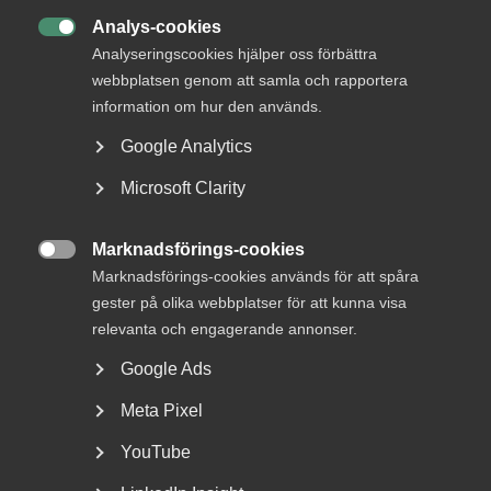
+46 70 345 69 50
Analys-cookies

E-post
Analyseringscookies hjälper oss förbättra
webbplatsen genom att samla och rapportera
Läs mer
information om hur den används.
Google Analytics
Bli en del av framtidens
Microsoft Clarity
arbetsliv
Jobb & karriär
Marknadsförings-cookies

Marknadsförings-cookies används för att spåra
Om Almega
gester på olika webbplatser för att kunna visa
Bli medlem
relevanta och engagerande annonser.
Google Ads
Rådgivning, hjälp och
kontakt
Meta Pixel
YouTube
Rådgivning och hjälp