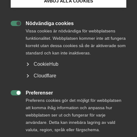
AVBÖJ ALLA COOKIES
Bli medlem
Nödvändiga cookies

Logga in på Arbetsgivarguiden
Vissa cookies är nödvändiga för webbplatsens
funktionalitet. Webbplatsen kommer inte att fungera
korrekt utan dessa cookies så de är aktiverade som
Sök på almega.se
standard och kan inte inaktiveras.
CookieHub
Press
Cloudflare
In English
Cookie-inställningar
Preferenser

Lina är koordinator i region Syd.
Preferens cookies gör det möjligt för webbplatsen
att komma ihåg information och anpassa hur
webbplatsen ser ut och fungerar för varje
användare. Detta kan innebära lagring av vald
Kontakt
valuta, region, språk eller färgschema.
+46 40 35 25 37