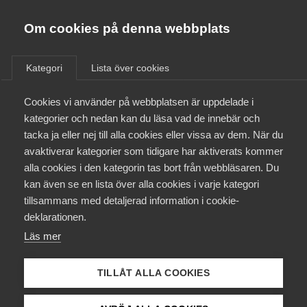
Almega
Förbund
Om cookies på denna webbplats
Almega Tjänste­förbunden
/
Kontakt
/
Lina Nygren
Om Almega
Kategori
Lista över cookies
Almega Tjänste­företagen
Aktuellt
Cookies vi använder på webbplatsen är uppdelade i
Almega Utbildning
Lina Nygren
kategorier och nedan kan du läsa vad de innebär och
Innovations­företagen
tacka ja eller nej till alla cookies eller vissa av dem. När du
Medlemskapet
avaktiverar kategorier som tidigare har aktiverats kommer
Koordinator
Kompetens­företagen
alla cookies i den kategorin tas bort från webbläsaren. Du
Mina sidor
kan även se en lista över alla cookies i varje kategori
Medie­företagen
tillsammans med detaljerad information i cookie-
Kontakt
Säkerhets­företagen
deklarationen.
Läs mer
Tåg­företagen
Kurser & utbildningar
Vård­företagarna
TILLÅT ALLA COOKIES
Påverkansarbete