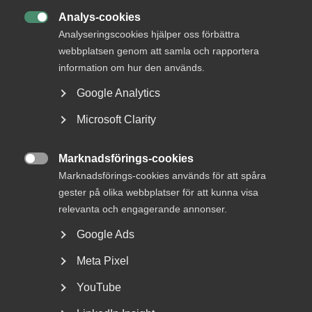
+46 72 204 29 97
Analys-cookies
lina.nygren@almega.se

Analyseringscookies hjälper oss förbättra
Malmö
webbplatsen genom att samla och rapportera
information om hur den används.
Kontor
Google Analytics
Malmö
Microsoft Clarity
Besöksadress:
Navigationsgatan 1, Malmö
Postadress:
Box 186, 201 21 Malmö
Marknadsförings-cookies

Marknadsförings-cookies används för att spåra
gester på olika webbplatser för att kunna visa
relevanta och engagerande annonser.
Google Ads
Meta Pixel
YouTube