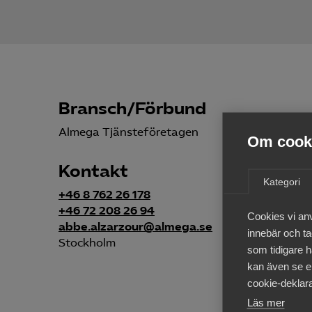
Bransch/Förbund
Almega Tjänsteföretagen
Om cooki
Kontakt
Kategori
+46 8 762 26 178
+46 72 208 26 94
Cookies vi an
abbe.alzarzour@almega.se
innebär och tac
Stockholm
som tidigare h
kan även se en
cookie-deklara
Läs mer