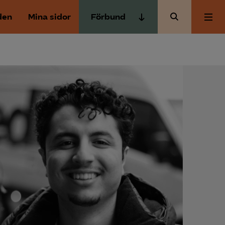
den
Mina sidor
Förbund
Almega Tjänste­förbunden
Om Almega
Almega Tjänste­företagen
Almega Utbildning
Aktuellt
Innovations­företagen
Kompetens­företagen
Medlemskapet
Medie­företagen
Säkerhets­företagen
Mina sidor
Tåg­företagen
Kontakt
Vård­företagarna