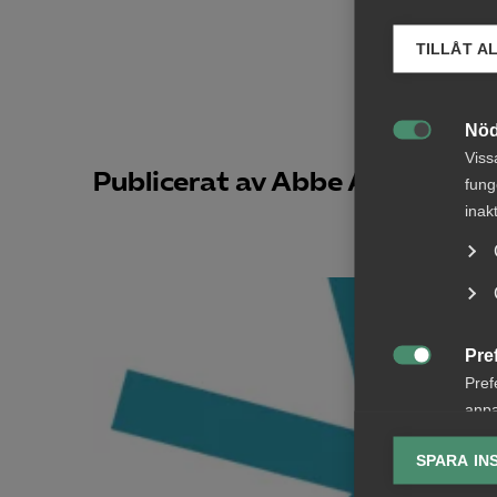
TILLÅT A
Nöd

Viss
Publicerat av Abbe Alzarzour:
fung
inak
Pre

Pref
anpa
lagr
SPARA IN
Ana