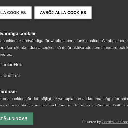
LLA COOKIES
AVBÖJ ALLA COOKIES
vändiga cookies
a cookies är nödvändiga för webbplatsens funktionalitet. Webbplatsen 
era korrekt utan dessa cookies så de är aktiverade som standard och k
tiveras.
CookieHub
Cloudflare
Kompetensförsörjning
ferenser
Vi söker uppd
erens cookies gör det möjligt för webbplatsen att komma ihåg informat
ESF-kompete
ssa hur webbplatsen ser ut och fungerar för varje användare. Detta k
ing av vald valuta, region, språk eller färgschema.
STÄLLNINGAR
Almega är Sveriges ledande
Powered by
CookieHub Con
lys-cookies
tjänstesektorn. I över 100 å