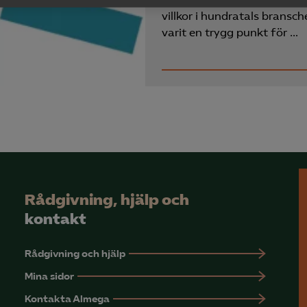
yseringscookies hjälper oss förbättra webbplatsen genom att samla oc
villkor i hundratals bransch
rmation om hur den används.
varit en trygg punkt för …
Google Analytics
Microsoft Clarity
knadsförings-cookies
nadsförings-cookies används för att spåra gester på olika webbplatser 
 relevanta och engagerande annonser.
Google Ads
Rådgivning, hjälp och
Meta Pixel
kontakt
YouTube
Rådgivning och hjälp
LinkedIn Insight
Mina sidor
Leadfeeder
Kontakta Almega
Microsoft Ads