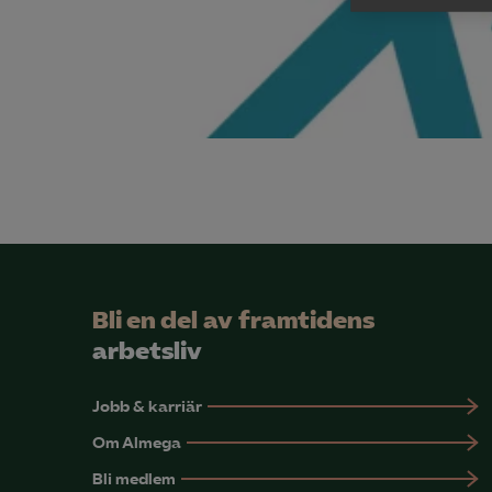

Anal
info
Mar

Mark
visa
Bli en del av framtidens
arbetsliv
Jobb & karriär
Om Almega
Bli medlem