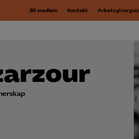
Bli medlem
Kontakt
Arbetsgivargui
zarzour
nerskap