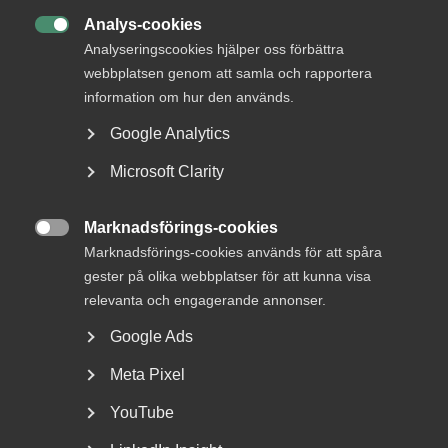
Analys-cookies
20 april
Artiklar

Analyseringscookies hjälper oss förbättra
Riskabelt att använda generella
webbplatsen genom att samla och rapportera
AI-chattar för arbetsrättslig
information om hur den används.
rådgivning
Google Analytics
Microsoft Clarity
11 mars
Pressmeddelanden
Marknadsförings-cookies

Almega erbjuder AI-stödd
Marknadsförings-cookies används för att spåra
gester på olika webbplatser för att kunna visa
rådgivning till medlems­företagen
relevanta och engagerande annonser.
Google Ads
26 februari
Medlemsnyheter
Meta Pixel
Snabbare svar i Arbetsgivar­
YouTube
guiden med ny chattbot