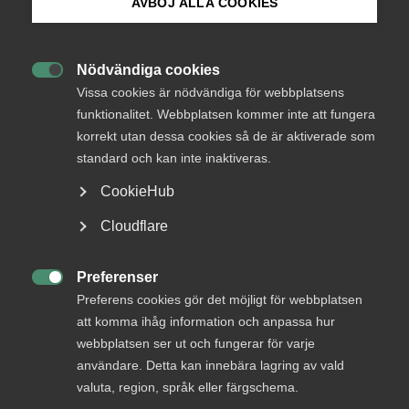
AVBÖJ ALLA COOKIES
vägledning inom arbetsrätt, men det gäller att ha
Bli medlem
koll på riskerna.
Nödvändiga cookies

Logga in på Arbetsgivarguiden
Vissa cookies är nödvändiga för webbplatsens
Arbetsgivarassistenten Rut från Almega är
funktionalitet. Webbplatsen kommer inte att fungera
utvecklad för att ge trygga, källbaserade svar
korrekt utan dessa cookies så de är aktiverade som
Sök på almega.se
utifrån ditt kollektivavtal. Här visar vi hur den
standard och kan inte inaktiveras.
fungerar – och när den gör störst nytta.
CookieHub
Vad kan Almegas AI-tjänst hjälpa
Press
Cloudflare
mig med?
In English
Cookie-inställningar
Preferenser
Arbetsgivarassistenten Rut är en AI‑baserad chatt i

Preferens cookies gör det möjligt för webbplatsen
Arbetsgivarguiden
som hjälper medlemmar att få snabba
att komma ihåg information och anpassa hur
svar inom arbetsrätt och kollektivavtal – med
webbplatsen ser ut och fungerar för varje
källhänvisningar till materialet.
användare. Detta kan innebära lagring av vald
valuta, region, språk eller färgschema.