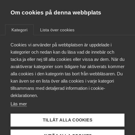
Almega
Förbund
Om cookies på denna webbplats
Almega Tjänste­förbunden
/
Medlemskapet
/
Rådgivning
/
AI för arbetsrätt –
Om Almega
trygg rådgivning med Almegas arbetsgivarassistent
Kategori
Lista över cookies
Almega Tjänste­företagen
Aktuellt
Cookies vi använder på webbplatsen är uppdelade i
Almega Utbildning
AI-assistent för
kategorier och nedan kan du läsa vad de innebär och
Innovations­företagen
arbetsrätt och
tacka ja eller nej till alla cookies eller vissa av dem. När du
Medlemskapet
avaktiverar kategorier som tidigare har aktiverats kommer
Kompetens­företagen
kollektivavtal
alla cookies i den kategorin tas bort från webbläsaren. Du
Mina sidor
kan även se en lista över alla cookies i varje kategori
Medie­företagen
tillsammans med detaljerad information i cookie-
Kontakt
Säkerhets­företagen
deklarationen.
Kan man använda AI för frågor om
Läs mer
Tåg­företagen
Kurser & utbildningar
arbetsrätt och kollektivavtal –
Vård­företagarna
och går det att lita på svaren?
TILLÅT ALLA COOKIES
Påverkansarbete
Fler arbetsgivare testar AI‑verktyg för juridisk