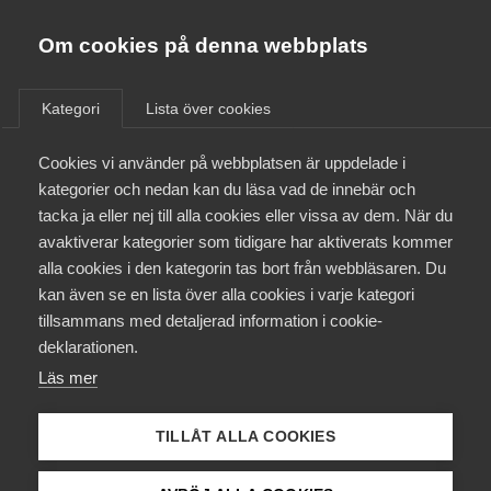
Almega
Förbund
Om cookies på denna webbplats
Almega Tjänste­förbunden
/
In English
/
How We Negotiate Collective
Om Almega
Agreements
Kategori
Lista över cookies
Almega Tjänste­företagen
Aktuellt
Cookies vi använder på webbplatsen är uppdelade i
Almega Utbildning
How We
kategorier och nedan kan du läsa vad de innebär och
Innovations­företagen
tacka ja eller nej till alla cookies eller vissa av dem. När du
Negotiate Collective
Medlemskapet
avaktiverar kategorier som tidigare har aktiverats kommer
Kompetens­företagen
Agreements
alla cookies i den kategorin tas bort från webbläsaren. Du
Mina sidor
kan även se en lista över alla cookies i varje kategori
Medie­företagen
tillsammans med detaljerad information i cookie-
Kontakt
Säkerhets­företagen
deklarationen.
The process of reaching a finalized agreement
Läs mer
Tåg­företagen
takes place in several steps and begins with
Kurser & utbildningar
negotiations. In this article, you can learn more
Vård­företagarna
about how it works.
TILLÅT ALLA COOKIES
Påverkansarbete