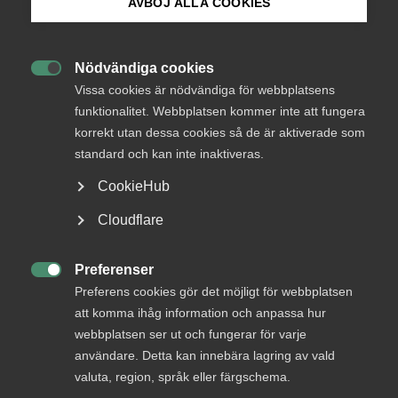
AVBÖJ ALLA COOKIES
Collective agreements expire on different dates, and
negotiations begin with the bargaining delegations
Bli medlem
meeting and exchanging their demands. These initial
demands form the basis of the negotiations. The first
Nödvändiga cookies

Logga in på Arbetsgivarguiden
phase of negotiations typically focuses on clarifying what
Vissa cookies är nödvändiga för webbplatsens
the other party means by their proposals and analysing the
funktionalitet. Webbplatsen kommer inte att fungera
potential consequences and costs of these proposals.
korrekt utan dessa cookies så de är aktiverade som
Sök på almega.se
standard och kan inte inaktiveras.
As negotiations near their conclusion, discussions often
become more intense. The parties identify the issues they
CookieHub
agree on and those that require further discussion. Once
Press
Cloudflare
an agreement is reached, the new contract takes effect,
In English
and both parties inform their respective members about
its contents.
Cookie-inställningar
Preferenser

Preferens cookies gör det möjligt för webbplatsen
If the parties are unable to reach
att komma ihåg information och anpassa hur
an agreement?
webbplatsen ser ut och fungerar för varje
användare. Detta kan innebära lagring av vald
If the parties are unable to reach an agreement and remain
valuta, region, språk eller färgschema.
too far apart for negotiations to continue, either side may