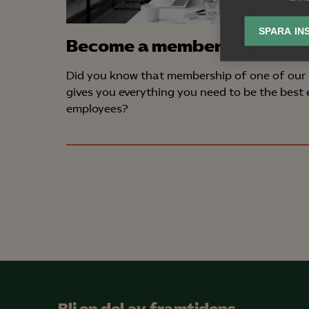
lagr
SPARA IN
Become a member
Ana

Anal
Did you know that membership of one of our 
info
gives you everything you need to be the best
employees?
Mar

Mark
visa