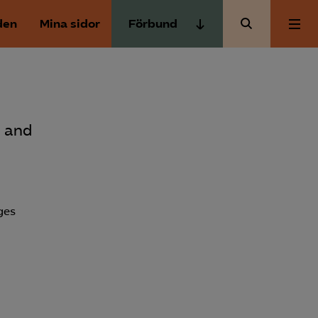
den
Mina sidor
Förbund
Almega Tjänste­förbunden
Om Almega
Almega Tjänste­företagen
Almega Utbildning
Aktuellt
s and
Innovations­företagen
Kompetens­företagen
Medlemskapet
Medie­företagen
ges
Säkerhets­företagen
Mina sidor
Tåg­företagen
Kontakt
Vård­företagarna