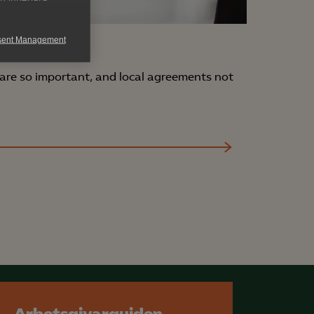
sent Management
ements
h rapportera
are so important, and local agreements not
för att kunna