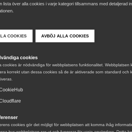
 lista över alla cookies i varje kategori tillsammans med detaljerad in
tionen.
LLA COOKIES
AVBÖJ ALLA COOKIES
vändiga cookies
a cookies är nödvändiga för webbplatsens funktionalitet. Webbplatsen 
era korrekt utan dessa cookies så de är aktiverade som standard och k
tiveras.
CookieHub
Cloudflare
ferenser
erens cookies gör det möjligt för webbplatsen att komma ihåg informat
ssa hur webbplatsen ser ut och fungerar för varje användare. Detta k