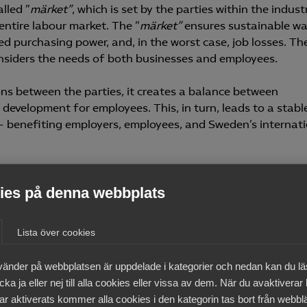
lled ”
märket”
, which is set by the parties within the industr
entire labour market. The ”
märket”
ensures sustainable w
ed purchasing power, and, in the worst case, job losses. Th
nsiders the needs of both businesses and employees.
ns between the parties, it creates a balance between
development for employees. This, in turn, leads to a stabl
 – benefiting employers, employees, and Sweden’s internat
e both businesses and emplo
es på denna webbplats
Lista över cookies
terparts to uphold the Swedish model and respect the ”
mär
es and employees can thrive. Companies benefit from stab
vänder på webbplatsen är uppdelade i kategorier och nedan kan du l
joy secure jobs and long-term sustainable wage growth.
ka ja eller nej till alla cookies eller vissa av dem. När du avaktiverar
ar aktiverats kommer alla cookies i den kategorin tas bort från webb