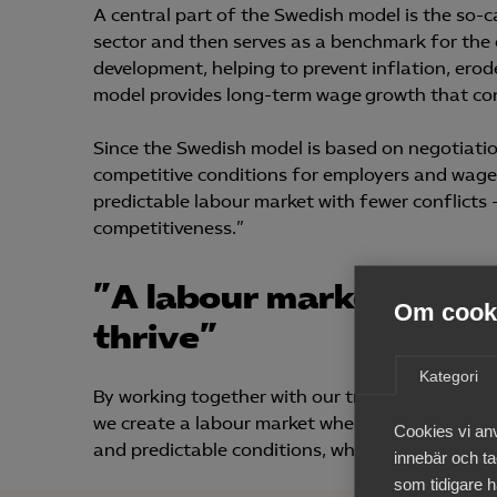
A central part of the Swedish model is the so-ca
sector and then serves as a benchmark for the 
development, helping to prevent inflation, erod
model provides long-term wage growth that co
Since the Swedish model is based on negotiatio
competitive conditions for employers and wage 
predictable labour market with fewer conflicts
competitiveness.”
”A labour market wher
Om cooki
thrive”
Kategori
By working together with our trade union coun
we create a labour market where both business
Cookies vi an
and predictable conditions, while employees en
innebär och tac
som tidigare h