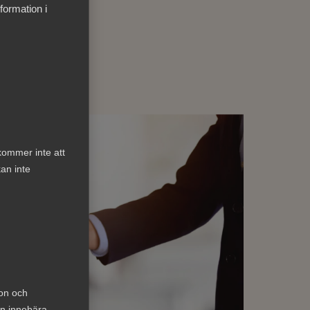
formation i
kommer inte att
an inte
ion och
an innebära