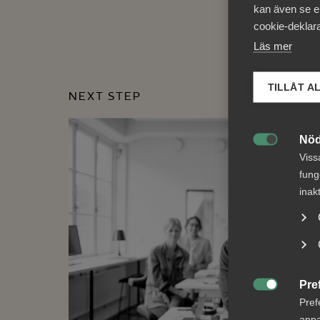
kan även se en
cookie-deklara
Läs mer
TILLÅT A
NEXT STEP
Nöd

Viss
fung
inak
Pre

Pref
anpa