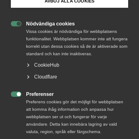
AVBÖJ ALLA COOKIES
Bli medlem
Nödvändiga cookies

Logga in på Arbetsgivarguiden
e-post
Vissa cookies är nödvändiga för webbplatsens
funktionalitet. Webbplatsen kommer inte att fungera
korrekt utan dessa cookies så de är aktiverade som
Sök på almega.se
standard och kan inte inaktiveras.
CookieHub
Press
Cloudflare
In English
Cookie-inställningar
Preferenser

Preferens cookies gör det möjligt för webbplatsen
att komma ihåg information och anpassa hur
Bli en del av framtidens
webbplatsen ser ut och fungerar för varje
arbetsliv
användare. Detta kan innebära lagring av vald
valuta, region, språk eller färgschema.
Jobb & karriär