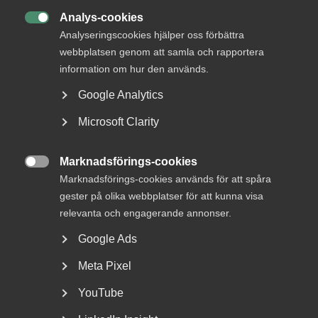
Om Almega
Analys-cookies

Bli medlem
Analyseringscookies hjälper oss förbättra
webbplatsen genom att samla och rapportera
information om hur den används.
Rådgivning, hjälp och
kontakt
Google Analytics
Microsoft Clarity
Rådgivning och hjälp
Mina sidor
Marknadsförings-cookies
Kontakta Almega

Marknadsförings-cookies används för att spåra
gester på olika webbplatser för att kunna visa
relevanta och engagerande annonser.
Arbetsgivarguiden
Google Ads
hjälper dig att göra rätt
Meta Pixel
Logga in
YouTube