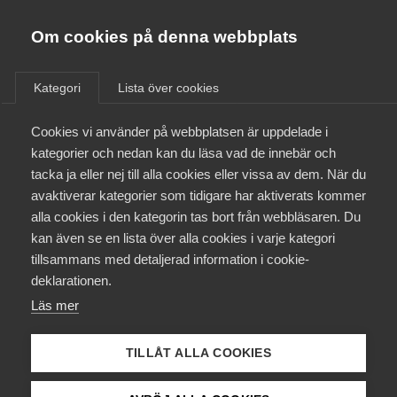
Almega
Förbund
Om cookies på denna webbplats
Almega Tjänste­förbunden
/
Almega Tjänsteföretagen
/
Almega Språkföretagen
Om Almega
/
Prenumeration på Språk­företagens nyhetsbrev
Kategori
Lista över cookies
Almega Tjänste­företagen
Aktuellt
Cookies vi använder på webbplatsen är uppdelade i
Almega Utbildning
Prenumeration på
kategorier och nedan kan du läsa vad de innebär och
Innovations­företagen
tacka ja eller nej till alla cookies eller vissa av dem. När du
Språkföretagens
Medlemskapet
avaktiverar kategorier som tidigare har aktiverats kommer
Kompetens­företagen
nyhetsbrev
alla cookies i den kategorin tas bort från webbläsaren. Du
Mina sidor
kan även se en lista över alla cookies i varje kategori
Medie­företagen
tillsammans med detaljerad information i cookie-
Här kan du anmäla dig till Språkföretagens
Kontakt
Säkerhets­företagen
deklarationen.
Nyhetsbrev. Det riktar sig till dig som har en
anknytning till tolk- eller översättningsbranschen. Vår
Läs mer
Tåg­företagen
Kurser & utbildningar
ambition är att sprida nyheter och information som
ska vara både till nytta och nöje för dig.
Vård­företagarna
TILLÅT ALLA COOKIES
Påverkansarbete
Namn