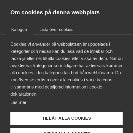
Almega
Förbund
Om cookies på denna webbplats
Almega Tjänste­förbunden
/
Aktuellt
/
Pressmeddelanden
/
Om Almega
Kategori
Lista över cookies
Almega Tjänste­företagen
Aktuellt
Cookies vi använder på webbplatsen är uppdelade i
Almega Utbildning
kategorier och nedan kan du läsa vad de innebär och
Innovations­företagen
tacka ja eller nej till alla cookies eller vissa av dem. När du
Medlemskapet
avaktiverar kategorier som tidigare har aktiverats kommer
Kompetens­företagen
alla cookies i den kategorin tas bort från webbläsaren. Du
Mina sidor
kan även se en lista över alla cookies i varje kategori
Medie­företagen
tillsammans med detaljerad information i cookie-
Kontakt
Säkerhets­företagen
deklarationen.
Läs mer
Tåg­företagen
Kurser & utbildningar
Vård­företagarna
TILLÅT ALLA COOKIES
Påverkansarbete