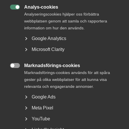
Analys-cookies

Serviceföretagen inom Almega har, tillsammans
Analyseringscookies hjälper oss förbättra
med fackförbundet Kommunal, tecknat nytt
webbplatsen genom att samla och rapportera
kollektivavtal för Serviceentreprenad. Det nya
information om hur den används.
avtalet löper på 24 månader och har ett
Google Analytics
avtalsvärde på 6,4 procent.
Microsoft Clarity
– Jag är glad att vi efter konstruktiva och ibland tuffa
Marknadsförings-cookies
förhandlingar med Kommunal landat i ett nytt

Marknadsförings-cookies används för att spåra
kollektivavtal inom de ramar som arbetsmarknadens
gester på olika webbplatser för att kunna visa
parter är överens om. För oss på arbetsgivarsidan är
relevanta och engagerande annonser.
avskaffandet av garantiregler särskilt viktiga
eftersom regeln under lång tid har skapat osund
Google Ads
konkurrens i branschen. Det säger Martin Stenmo som är
chef för Almega Serviceföretagen.
Meta Pixel
YouTube
Det tidigare kollektivavtalet för serviceentreprenad löpte
ut den 31 augusti 2025 och det nya gäller från och med den