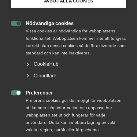
AVBÖJ ALLA COOKIES
Bli medlem
Nytt kollektivavtal för
Serviceentreprenad
Nödvändiga cookies

Logga in på Arbetsgivarguiden
Vissa cookies är nödvändiga för webbplatsens
funktionalitet. Webbplatsen kommer inte att fungera
Avtalsrörelse
korrekt utan dessa cookies så de är aktiverade som
Sök på almega.se
standard och kan inte inaktiveras.
4 september 2025
Pressmeddelanden
CookieHub
Press
Cloudflare
MER OM AVTALSRÖRELSE
In English
Cookie-inställningar
Preferenser

5 december 2025
Preferens cookies gör det möjligt för webbplatsen
att komma ihåg information och anpassa hur
Bingo – Nytt kollektivavtal för anställda i
webbplatsen ser ut och fungerar för varje
hallarna
användare. Detta kan innebära lagring av vald
valuta, region, språk eller färgschema.