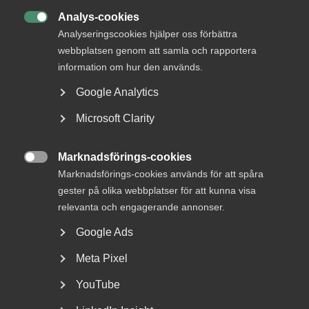
på avtalsområdet arenor, bad- och
Analys-cookies
idrottsanläggningar.

Analyseringscookies hjälper oss förbättra
webbplatsen genom att samla och rapportera
information om hur den används.
– Förhandlingarna har varit tuffa men vi har lyckats få till
branschanpassade villkor som fungerar för både
Google Analytics
arbetsgivare och arbetstagare inom de ramar som gäller på
Microsoft Clarity
arbetsmarknaden, säger Joakim Josefsson, Almega
Tjänsteföretagens förhandlingschef.
Marknadsförings-cookies
Avtalet har en längd på 24 månader, 1 juli 2025 till 30 juni

Marknadsförings-cookies används för att spåra
2027, och de totala kostnadsökningarna är 6,4 procent.
gester på olika webbplatser för att kunna visa
relevanta och engagerande annonser.
Attraktiva och branschanpassade villkor är avgörande för
tjänstesektorns framgång och Almega strävar alltid efter
Google Ads
att skapa de bästa förutsättningarna för både
arbetsgivare och medarbetare. Under avtalsrörelsen 2025
Meta Pixel
tecknar Almega sammanlagt 125 avtal, flest av alla
YouTube
arbetsgivarorganisationer.