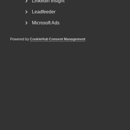
LinkedIn Insight
Leadfeeder
Publicerad:
2 juli 2025
Microsoft Ads
Senast uppdaterad:
2 juli 2025
Powered by
CookieHub Consent Management
MER OM AVTALSRÖRELSE
29 juni
Debattartiklar
Med hot som verktyg byggs ingen
tillit
8 januari
Pressmeddelanden
Revisions- och konsult­avtalen