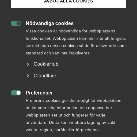
AVBÖJ ALLA COOKIES
Nytt avtal med Kommunal
Bli medlem
Nödvändiga cookies
Avtalsrörelse
2 juli 2025
Pressmeddelanden

Logga in på Arbetsgivarguiden
Vissa cookies är nödvändiga för webbplatsens
funktionalitet. Webbplatsen kommer inte att fungera
korrekt utan dessa cookies så de är aktiverade som
Sök på almega.se
standard och kan inte inaktiveras.
MER OM AVTALSRÖRELSE
CookieHub
Press
7 november 2025
Cloudflare
Nytt kollektivavtal för fönsterputs­
In English
företag
Cookie-inställningar
Preferenser

Preferens cookies gör det möjligt för webbplatsen
att komma ihåg information och anpassa hur
webbplatsen ser ut och fungerar för varje
användare. Detta kan innebära lagring av vald
Almega Tjänsteföretagen är överens med
valuta, region, språk eller färgschema.
fackförbundet Kommunal om ett nytt kollektivavtal