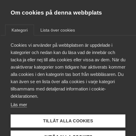
Almega
Förbund
Om cookies på denna webbplats
Almega Tjänste­förbunden
/
Aktuellt
/
Pressmeddelanden
/
Om Almega
Kategori
Lista över cookies
Almega Tjänste­företagen
Aktuellt
Cookies vi använder på webbplatsen är uppdelade i
Almega Utbildning
kategorier och nedan kan du läsa vad de innebär och
Innovations­företagen
tacka ja eller nej till alla cookies eller vissa av dem. När du
Medlemskapet
avaktiverar kategorier som tidigare har aktiverats kommer
Kompetens­företagen
alla cookies i den kategorin tas bort från webbläsaren. Du
Mina sidor
kan även se en lista över alla cookies i varje kategori
Medie­företagen
tillsammans med detaljerad information i cookie-
Kontakt
Säkerhets­företagen
deklarationen.
Läs mer
Tåg­företagen
Kurser & utbildningar
Vård­företagarna
TILLÅT ALLA COOKIES
Joakim Josefsson, förhandlingschef, Almega Tjänsteföretagen
Påverkansarbete