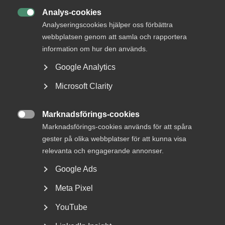
Analys-cookies

Analyseringscookies hjälper oss förbättra
Serviceföretagen inom Almega,
webbplatsen genom att samla och rapportera
Fastighetsanställdas förbund och SEKO har efter
information om hur den används.
medling kommit överens om ett nytt kollektivavtal
på avtalsområde Serviceentreprenad. Därmed
Google Analytics
avblåses den strejk som skulle brutit ut i morgon
Microsoft Clarity
måndag.
Marknadsförings-cookies

Marknadsförings-cookies används för att spåra
– Det är bra att vi kunnat komma överens om en lösning
som är godtagbar för både oss och våra fackliga motparter.
gester på olika webbplatser för att kunna visa
Vi har genom förhandlingarna stått väldigt långt ifrån
relevanta och engagerande annonser.
varandra. Diskussionerna har varit tuffa, men på
Google Ads
arbetsgivarsidan har vi hela tiden strävat efter att komma
överens, säger Serviceföretagens chef Martin Stenmo.
Meta Pixel
Huvudfrågan i förhandlingarna, och även i medlingen, har
YouTube
varit frågan om ersättning för mertid och hur den ska