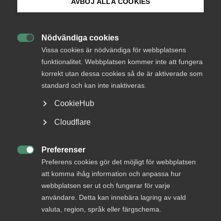
AVBÖJ ALLA COOKIES
403b3ea5-3613-401e-a7a3-5780423b3c73.jpg
Bli medlem
Städstrejk avblåst – nytt
Nödvändiga cookies

Logga in på Arbetsgivarguiden
Vissa cookies är nödvändiga för webbplatsens
avtal på plats
funktionalitet. Webbplatsen kommer inte att fungera
korrekt utan dessa cookies så de är aktiverade som
Sök på almega.se
standard och kan inte inaktiveras.
Avtalsrörelse
15 juni 2025
Pressmeddelanden
CookieHub
Press
Cloudflare
In English
MER OM AVTALSRÖRELSE
Cookie-inställningar
Preferenser

Preferens cookies gör det möjligt för webbplatsen
8 januari
att komma ihåg information och anpassa hur
Revisions- och konsult­avtalen avslutar
webbplatsen ser ut och fungerar för varje
Almegas avtalsrörelse
användare. Detta kan innebära lagring av vald
valuta, region, språk eller färgschema.