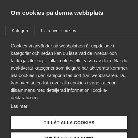
Almega
Förbund
Om cookies på denna webbplats
Almega Tjänste­förbunden
/
Aktuellt
/
Pressmeddelanden
/
Om Almega
Kategori
Lista över cookies
Almega Tjänste­företagen
Aktuellt
Cookies vi använder på webbplatsen är uppdelade i
Almega Utbildning
kategorier och nedan kan du läsa vad de innebär och
Innovations­företagen
tacka ja eller nej till alla cookies eller vissa av dem. När du
Medlemskapet
avaktiverar kategorier som tidigare har aktiverats kommer
Kompetens­företagen
alla cookies i den kategorin tas bort från webbläsaren. Du
Mina sidor
kan även se en lista över alla cookies i varje kategori
Medie­företagen
tillsammans med detaljerad information i cookie-
Kontakt
Säkerhets­företagen
deklarationen.
Läs mer
Tåg­företagen
Kurser & utbildningar
Vård­företagarna
TILLÅT ALLA COOKIES
Påverkansarbete