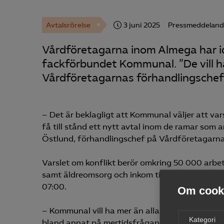
Avtalsrörelse
3 juni 2025
Pressmeddelan
Vårdföretagarna inom Almega har id
fackförbundet Kommunal. ”De vill ha
Vårdföretagarnas förhandlingschef
– Det är beklagligt att Kommunal väljer att var
få till stånd ett nytt avtal inom de ramar som
Östlund, förhandlingschef på Vårdföretagarna
Varslet om konflikt berör omkring 50 000 arb
samt äldreomsorg och inkom till Almega i dag de
07:00.
Om cooki
– Kommunal vill ha mer än alla andra på svensk
Kategori
bland annat på mertidsfrågan, men tyvärr, Kom