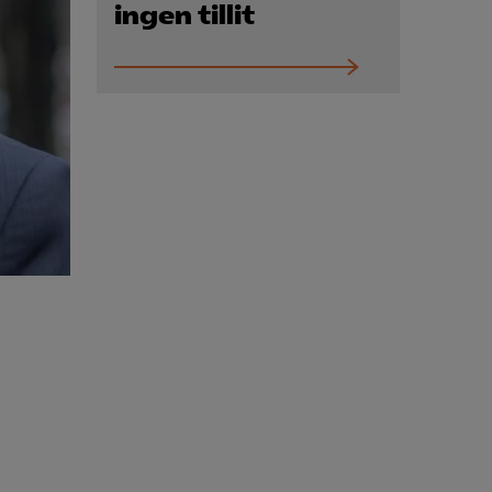
Kurser & utbildningar
ingen tillit
Påverkansarbete
Bli medlem
Logga in på
Arbetsgivarguiden
Sök på almega.se
Press
In English
Cookie-inställningar