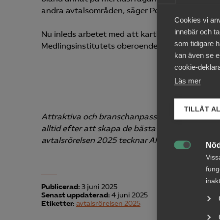
andra avtalsområden, säger Per Östlund.
Cookies vi an
innebär och tac
Nu inleds arbetet med att kartlägga effekterna
som tidigare h
Medlingsinstitutets oberoende medlare tar öve
kan även se en
cookie-deklara
Läs mer
TILLÅT A
Attraktiva och branschanpassade villkor är a
alltid efter att skapa de bästa förutsättning
avtalsrörelsen 2025 tecknar Almega sammanlagt 
Nöd

Viss
fung
inak
Publicerad:
3 juni 2025
Senast uppdaterad:
4 juni 2025
Etiketter:
avtalsrörelsen 2025