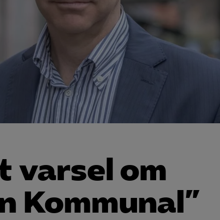
t varsel om
rån Kommunal”