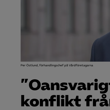
Per Östlund, förhandlingschef på Vårdföretagarna
”Oansvarig
konflikt f