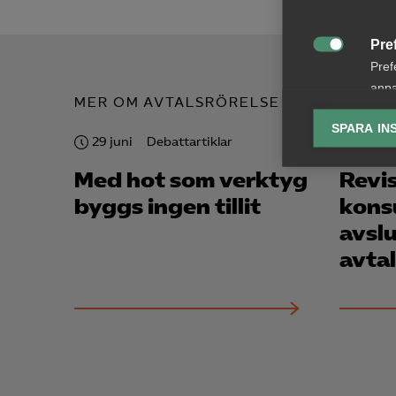
Pre

Pref
anpa
MER OM AVTALSRÖRELSE
lagr
SPARA IN
29 juni
Debattartiklar
8 janu
Ana

Anal
Med hot som verktyg
Revis
info
byggs ingen tillit
konsu
avsl
avtal
Mar

Mark
visa