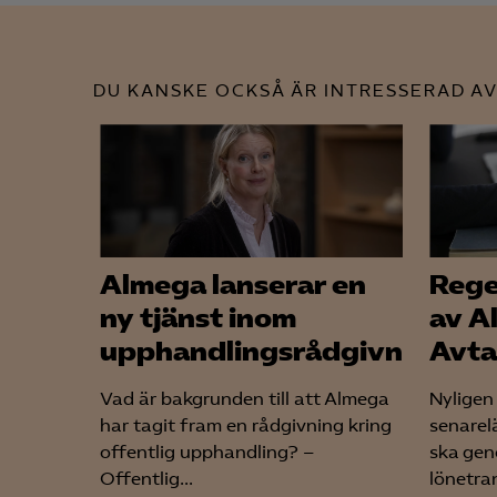
DU KANSKE OCKSÅ ÄR INTRESSERAD AV
Almega lanserar en
Rege
ny tjänst inom
av A
upphandlingsrådgivning
Avta
Vad är bakgrunden till att Almega
Nyligen
har tagit fram en rådgivning kring
senarel
offentlig upphandling? –
ska gen
Offentlig...
lönetran