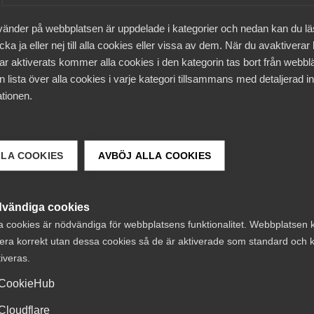
vänder på webbplatsen är uppdelade i kategorier och nedan kan du l
ka ja eller nej till alla cookies eller vissa av dem. När du avaktiverar
 av en eventuellt utbruten konflikt, samtidigt som
ar aktiverats kommer alla cookies i den kategorin tas bort från webb
r processen.
 lista över alla cookies i varje kategori tillsammans med detaljerad in
tionen.
LLA COOKIES
AVBÖJ ALLA COOKIES
vgörande för tjänstesektorns framgång och Almega strävar
arna för både arbetsgivare och medarbetare. Under
125 avtal, flest av alla arbetsgivarorganisationer.
vändiga cookies
a cookies är nödvändiga för webbplatsens funktionalitet. Webbplatsen 
era korrekt utan dessa cookies så de är aktiverade som standard och k
tiveras.
CookieHub
Cloudflare