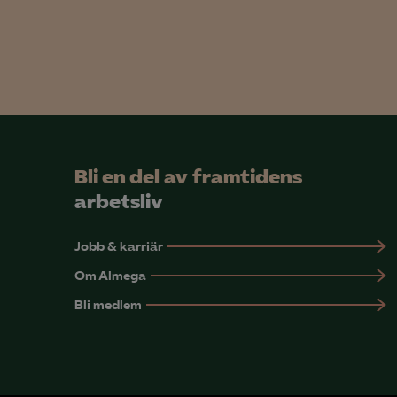
Bli en del av framtidens
arbetsliv
Jobb & karriär
Om Almega
Bli medlem