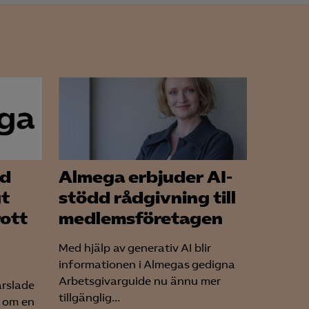
ad
Almega erbjuder AI-
gt
stödd rådgivning till
rott
medlemsföretagen
Med hjälp av generativ AI blir
informationen i Almegas gedigna
Arbetsgivarguide nu ännu mer
arslade
tillgänglig...
n om en