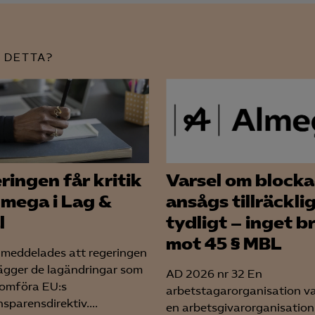
Meta Pixel
YouTube
 DETTA?
LinkedIn Insight
Leadfeeder
Microsoft Ads
ringen får kritik
Varsel om block
lmega i Lag &
ansågs tillräckli
l
tydligt – inget b
mot 45 § MBL
 meddelades att regeringen
ägger de lagändringar som
AD 2026 nr 32 En
omföra EU:s
arbetstagarorganisation v
sparensdirektiv....
en arbetsgivarorganisatio