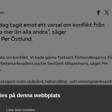
den
ag tagit emot ett varsel om konflikt från
 mer än alla andra”, säger
 Per Östlund.
sla om konflikt. Vi hade gärna fortsatt förhandlingarna fö
 arbetsmarknadens parter bestämt tillsammans, säger Per
.
etstagare inom sjukvård, behandling- och omsorgsverksam
n 3 juni. Stridsåtgärderna kommer träda i kraft den 16 juni
es på denna webbplats
 arbetsmarknad. Vi har ansträngt oss för att hitta lösning
Lista över cookies
munal accepterar inte de lösningar som fungerat på alla