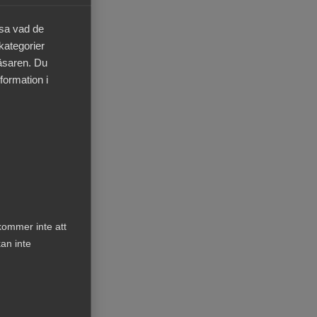
äsa vad de
 kategorier
läsaren. Du
formation i
kommer inte att
an inte