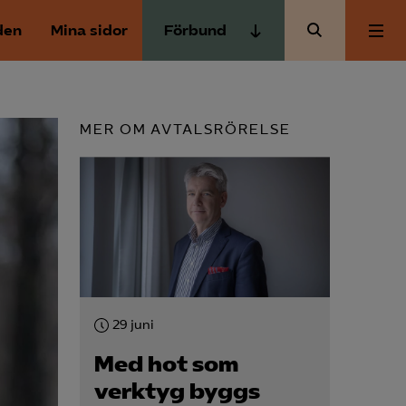
den
Mina sidor
Förbund
Almega Tjänste­förbunden
Om Almega
Almega Tjänste­företagen
MER OM AVTALSRÖRELSE
Almega Utbildning
Aktuellt
Innovations­företagen
Kompetens­företagen
Medlemskapet
Medie­företagen
Säkerhets­företagen
Mina sidor
Tåg­företagen
29 juni
Kontakt
Vård­företagarna
Med hot som
verktyg byggs