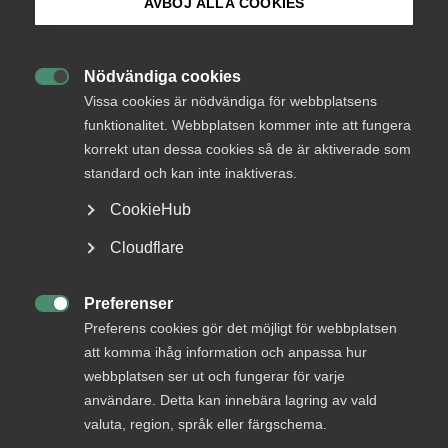
AVBÖJ ALLA COOKIES
Nytt kollektivavtal för Film-,
TV- och videoinspelning
Bli medlem
Nödvändiga cookies

Logga in på Arbetsgivarguiden
Vissa cookies är nödvändiga för webbplatsens
Avtalsrörelse
13 juni 2025
Pressmeddelanden
funktionalitet. Webbplatsen kommer inte att fungera
korrekt utan dessa cookies så de är aktiverade som
Sök på almega.se
standard och kan inte inaktiveras.
MER OM AVTALSRÖRELSE
CookieHub
Press
Cloudflare
7 november 2025
In English
Nytt kollektivavtal för fönsterputs­
Cookie-inställningar
Preferenser

företag
Preferens cookies gör det möjligt för webbplatsen
att komma ihåg information och anpassa hur
webbplatsen ser ut och fungerar för varje
användare. Detta kan innebära lagring av vald
valuta, region, språk eller färgschema.
Medieföretagen inom Almega har tecknat nytt