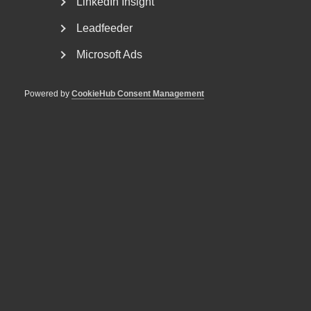
LinkedIn Insight
arbetsgivare och medarbetare. Under avtalsrörelsen 2025
tecknar Almega sammanlagt 125 avtal, flest av alla
Leadfeeder
arbetsgivarorganisationer.
Microsoft Ads
Powered by
CookieHub Consent Management
Publicerad:
13 juni 2025
Senast uppdaterad:
13 juni 2025
Etiketter:
avtalsrörelsen 2025
MER OM AVTALSRÖRELSE
29 juni
Debattartiklar
Med hot som verktyg byggs ingen
tillit