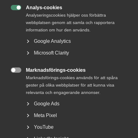
kollektivavtal med Fackförbundet Scen & Film för
Analys-cookies
medarbetare som omfattas av Film-, TV- och

Analyseringscookies hjälper oss förbättra
videoinspelningsavtalet. Det nya avtalet löper på
webbplatsen genom att samla och rapportera
24 månader och har ett avtalsvärde på 6,4 procent.
information om hur den används.
Google Analytics
– Det är glädjande att vi tillsammans med vår motpart
Microsoft Clarity
Fackförbundet Scen & Film har tecknat ännu ett
kollektivavtal inom de ramar arbetsmarknadens parter
kommit överens om, det så kallade märket, säger Viktoria
Marknadsförings-cookies

Lundqvist ansvarig förhandlare på Medieföretagen.
Marknadsförings-cookies används för att spåra
gester på olika webbplatser för att kunna visa
relevanta och engagerande annonser.
Google Ads
Avtalen gäller för perioden 1 juni 2025 till 31 maj 2027.
Meta Pixel
Attraktiva och branschanpassade villkor är avgörande för
tjänstesektorns framgång och Almega strävar alltid efter
YouTube
att skapa de bästa förutsättningarna för både