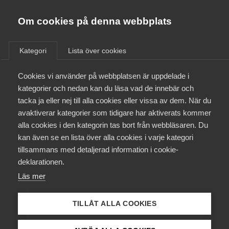
Almega
Förbund
Om cookies på denna webbplats
Almega Tjänste­förbunden
/
Aktuellt
/
Pressmeddelanden
/
Om Almega
Kategori
Lista över cookies
Almega Tjänste­företagen
Aktuellt
Cookies vi använder på webbplatsen är uppdelade i
Almega Utbildning
kategorier och nedan kan du läsa vad de innebär och
Innovations­företagen
tacka ja eller nej till alla cookies eller vissa av dem. När du
Medlemskapet
avaktiverar kategorier som tidigare har aktiverats kommer
Kompetens­företagen
alla cookies i den kategorin tas bort från webbläsaren. Du
Mina sidor
kan även se en lista över alla cookies i varje kategori
Medie­företagen
tillsammans med detaljerad information i cookie-
Kontakt
Säkerhets­företagen
deklarationen.
Läs mer
Tåg­företagen
Kurser & utbildningar
Vård­företagarna
TILLÅT ALLA COOKIES
Påverkansarbete