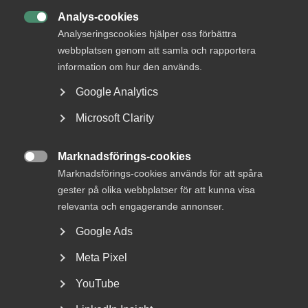
Almegas avtalsrörelse
Analys-cookies

Analyseringscookies hjälper oss förbättra
webbplatsen genom att samla och rapportera
information om hur den används.
I går varslade fackförbundet Kommunal om konflikt
Google Analytics
efter att ha avbrutit förhandlingarna om nya
Microsoft Clarity
kollektivavtal. ”Att Kommunal inte vill acceptera
samma lösningar som vunnit acceptans på resten
Marknadsförings-cookies
av arbetsmarknaden är beklagligt. Nu hoppas vi att

Marknadsförings-cookies används för att spåra
medlarna kan leda processen i mål innan någon
gester på olika webbplatser för att kunna visa
konflikt bryter ut”, säger Vårdföretagarnas Per
relevanta och engagerande annonser.
Östlund.
Google Ads
Meta Pixel
– Förhandlingarna har pågått i månader. Vi har föreslagit
en rad lösningar som redan har accepterats av
YouTube
arbetsgivare och fackförbund på andra avtalsområden.
Men Kommunal vill ha mer och då är det svårt att