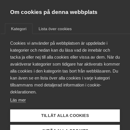
Almega
Förbund
Om cookies på denna webbplats
Almega Tjänste­förbunden
/
Aktuellt
/
Pressmeddelanden
/
Om Almega
Kategori
Lista över cookies
Almega Tjänste­företagen
Aktuellt
Cookies vi använder på webbplatsen är uppdelade i
Almega Utbildning
kategorier och nedan kan du läsa vad de innebär och
Innovations­företagen
tacka ja eller nej till alla cookies eller vissa av dem. När du
Medlemskapet
avaktiverar kategorier som tidigare har aktiverats kommer
Kompetens­företagen
alla cookies i den kategorin tas bort från webbläsaren. Du
Mina sidor
kan även se en lista över alla cookies i varje kategori
Medie­företagen
tillsammans med detaljerad information i cookie-
Kontakt
Säkerhets­företagen
deklarationen.
Läs mer
Tåg­företagen
Kurser & utbildningar
Vård­företagarna
TILLÅT ALLA COOKIES
Påverkansarbete