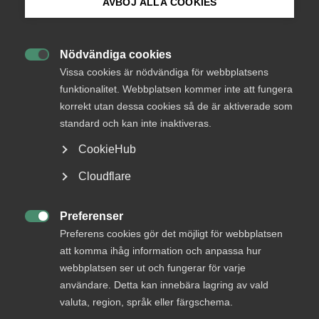
AVBÖJ ALLA COOKIES
Bli medlem
Pär Östlund, förhandlingschef, Vårdföretagarna
Nödvändiga cookies

Logga in på Arbetsgivarguiden
Vissa cookies är nödvändiga för webbplatsens
Medlare utsedda i
funktionalitet. Webbplatsen kommer inte att fungera
korrekt utan dessa cookies så de är aktiverade som
arbetsmarknadskonflikten –
Sök på almega.se
standard och kan inte inaktiveras.
”Mycket rutinerade”
CookieHub
Press
Cloudflare
Avtalsrörelse
4 juni 2025
Pressmeddelanden
In English
Cookie-inställningar
Preferenser

Preferens cookies gör det möjligt för webbplatsen
att komma ihåg information och anpassa hur
MER OM AVTALSRÖRELSE
webbplatsen ser ut och fungerar för varje
användare. Detta kan innebära lagring av vald
8 januari
valuta, region, språk eller färgschema.
Revisions- och konsult­avtalen avslutar