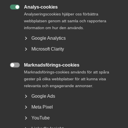
Analys-cookies
Om arbetsgivare har rätt att fråga vilka som

Analyseringscookies hjälper oss förbättra
tänker delta i en varslad konflikt är en fråga som
webbplatsen genom att samla och rapportera
väcker diskussion. Inte bara i årets avtalsrörelse,
information om hur den används.
utan även tidigare. Så hur är det egentligen? Vilken
rätt har arbetsgivare att undersöka hur strejken
Google Analytics
kommer att slå?
Microsoft Clarity
Marknadsförings-cookies
Avtalsrörelse

16 juni 2025
Marknadsförings-cookies används för att spåra
gester på olika webbplatser för att kunna visa
relevanta och engagerande annonser.
MER OM AVTALSRÖRELSE
Google Ads
5 december 2025
Meta Pixel
Bingo – Nytt kollektivavtal för anställda i
YouTube
hallarna