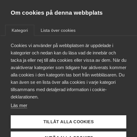
Almega
Förbund
Om cookies på denna webbplats
Almega Tjänste­förbunden
/
Aktuellt
/
Om Almega
Kategori
Lista över cookies
Almega Tjänste­företagen
Aktuellt
Cookies vi använder på webbplatsen är uppdelade i
Almega Utbildning
kategorier och nedan kan du läsa vad de innebär och
Innovations­företagen
tacka ja eller nej till alla cookies eller vissa av dem. När du
Medlemskapet
avaktiverar kategorier som tidigare har aktiverats kommer
Kompetens­företagen
alla cookies i den kategorin tas bort från webbläsaren. Du
Mina sidor
kan även se en lista över alla cookies i varje kategori
Medie­företagen
tillsammans med detaljerad information i cookie-
Kontakt
Säkerhets­företagen
deklarationen.
Läs mer
Tåg­företagen
Kurser & utbildningar
Vård­företagarna
TILLÅT ALLA COOKIES
Påverkansarbete