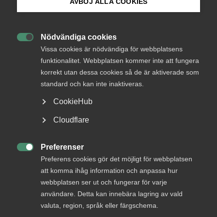
AVBÖJ ALLA COOKIES
Bli medlem
Nödvändiga cookies

Logga in på Arbetsgivarguiden
Vissa cookies är nödvändiga för webbplatsens
funktionalitet. Webbplatsen kommer inte att fungera
korrekt utan dessa cookies så de är aktiverade som
Sök på almega.se
standard och kan inte inaktiveras.
CookieHub
Press
Cloudflare
In English
Cookie-inställningar
Preferenser

Preferens cookies gör det möjligt för webbplatsen
att komma ihåg information och anpassa hur
webbplatsen ser ut och fungerar för varje
Arbets­givarnas rätt att fråga
användare. Detta kan innebära lagring av vald
om strejkdeltagande
valuta, region, språk eller färgschema.