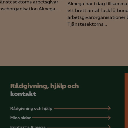
tjänstesektorns arbetsgivar-
Almega har i dag tillsamm
nschorganisation Almega....
ett brett antal fackförbun
arbetsgivarorganisationer 
Tjänstesektorns...
Rådgivning, hjälp och
kontakt
Rådgivning och hjälp
Mina sidor
Kontakta Almega