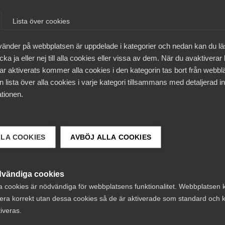
å 24 månader och har ett avtalsvärde på
Lista över cookies
vänder på webbplatsen är uppdelade i kategorier och nedan kan du l
ka ja eller nej till alla cookies eller vissa av dem. När du avaktiverar
gar, tecknat avtal inom de ramar som arbetsmarknadens par
ar aktiverats kommer alla cookies i den kategorin tas bort från webb
t gamla löpte ut och flera stora frågor diskuterades. För
 lista över alla cookies i varje kategori tillsammans med detaljerad in
ommer att förenkla semesterplaneringen och schemaändrin
tionen.
Svärd Elfström som är förhandlingschef på Tågföretagen.
te ut den 30 april 2025 och det nya gäller från och med den
LLA COOKIES
AVBÖJ ALLA COOKIES
medarbetare vid 81 företag.
vändiga cookies
vgörande för tjänstesektorns framgång och Almega strävar
a cookies är nödvändiga för webbplatsens funktionalitet. Webbplatsen 
arna för både arbetsgivare och medarbetare. Under
era korrekt utan dessa cookies så de är aktiverade som standard och k
125 avtal, flest av alla arbetsgivarorganisationer.
tiveras.