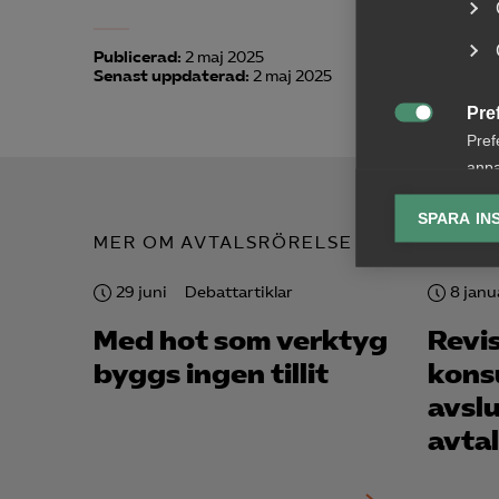
Publicerad:
2 maj 2025
Senast uppdaterad:
2 maj 2025
Pre

Pref
anpa
lagr
SPARA IN
MER OM AVTALSRÖRELSE
Ana

Anal
29 juni
Debattartiklar
8 janu
info
Med hot som verktyg
Revis
byggs ingen tillit
konsu
avsl
avtal
Mar

Mark