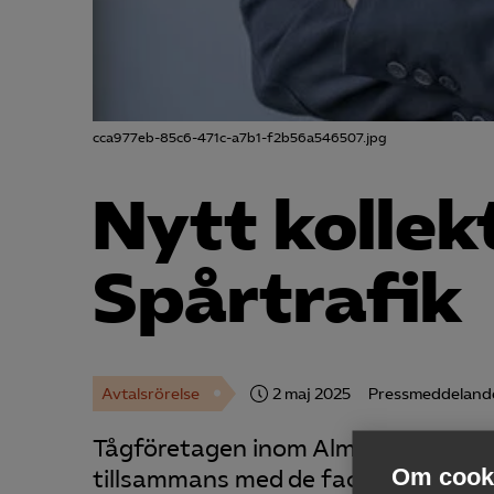
cca977eb-85c6-471c-a7b1-f2b56a546507.jpg
Nytt kollek
Spårtrafik
Avtalsrörelse
2 maj 2025
Pressmeddeland
Tågföretagen inom Almega har teckna
Om cooki
tillsammans med de fackliga motpa