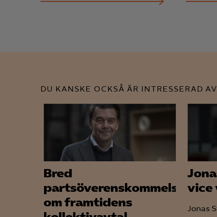
visa
DU KANSKE OCKSÅ ÄR INTRESSERAD AV
Bred
Jona
partsöverenskommelse
vice
om framtidens
Jonas St