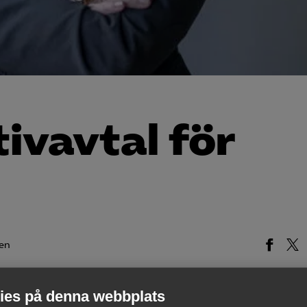
tivavtal för
en
t nytt kollektivavtal för Spårtrafik
es på denna webbplats
rterna ST, SEKO, SRAT och Sveriges