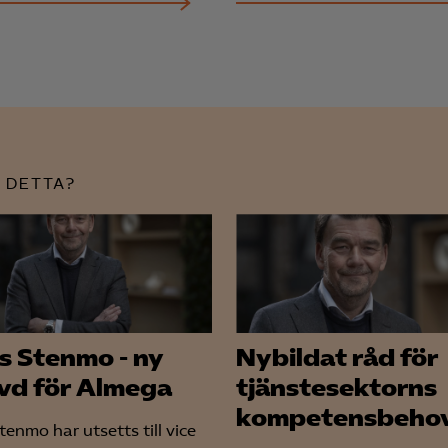
 relevanta och engagerande annonser.
Google Ads
Meta Pixel
YouTube
LinkedIn Insight
 DETTA?
Leadfeeder
Microsoft Ads
s Stenmo - ny
Nybildat råd för
 vd för Almega
tjänstesektorns
kompetensbeho
enmo har utsetts till vice