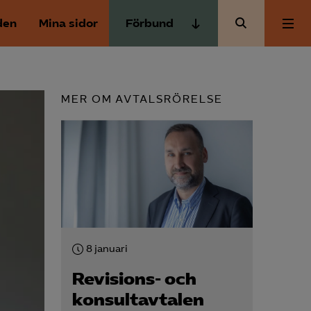
den
Mina sidor
Förbund
Almega Tjänste­förbunden
Om Almega
Almega Tjänste­företagen
MER OM AVTALSRÖRELSE
Almega Utbildning
Aktuellt
Innovations­företagen
Kompetens­företagen
Medlemskapet
Medie­företagen
Säkerhets­företagen
Mina sidor
Tåg­företagen
8 januari
Kontakt
Vård­företagarna
Revisions- och
konsult­avtalen