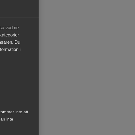
äsa vad de
 kategorier
ter
läsaren. Du
formation i
gar
 1
kommer inte att
an inte