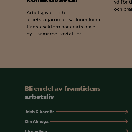
kollektivavtal
vd för 
och bra
Arbetsgivar- och
arbetstagarorganisationer inom
tjänstesektorn har enats om ett
nytt samarbetsavtal för...
Bli en del av framtidens
arbetsliv
Jobb & karriär
Om Almega
Bli medlem