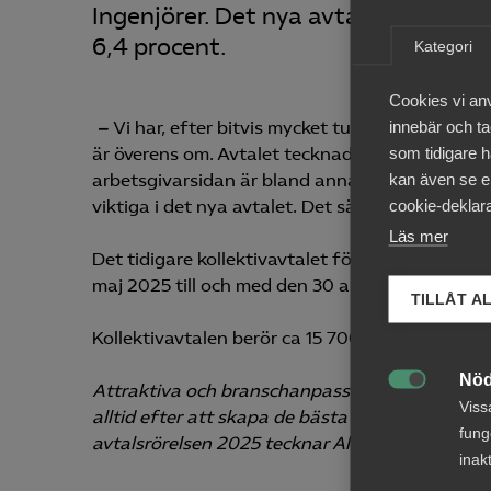
Ingenjörer. Det nya avtalet löper p
6,4 procent.
Kategori
Cookies vi an
innebär och tac
–
Vi har, efter bitvis mycket tuffa förhandlin
som tidigare h
är överens om. Avtalet tecknades i tid innan de
kan även se en
arbetsgivarsidan är bland annat regler som k
cookie-deklara
viktiga i det nya avtalet. Det säger Susanne 
Läs mer
Det tidigare kollektivavtalet för spårtrafik löp
maj 2025 till och med den 30 april 2027.
TILLÅT A
Kollektivavtalen berör ca 15 700 årsanställda 
Nöd
Attraktiva och branschanpassade villkor är a

Viss
alltid efter att skapa de bästa förutsättning
fung
avtalsrörelsen 2025 tecknar Almega sammanlagt 
inak