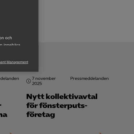
ion och
an innebära
sent Management
h rapportera
delanden
7 november
Pressmeddelanden
2025
Nytt kollektivavtal
r
för fönsterputs­
rna
företag
för att kunna