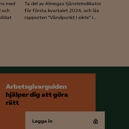
ans med
Ta del av Almegas tjänsteindikator
d och
för första kvartalet 2024, och läs
bildat
rapporten "Vändpunkt i sikte" i...
Arbetsgivarguiden
hjälper dig att göra
rätt
Logga in