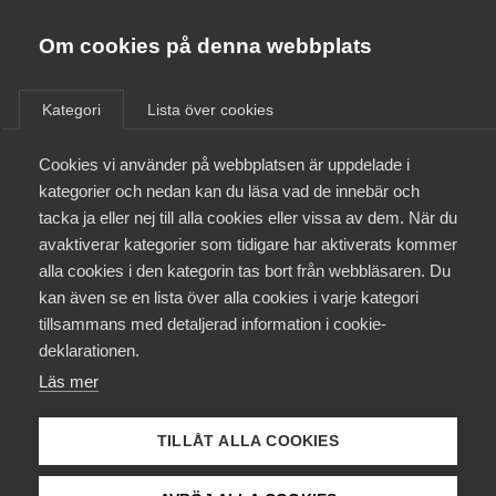
Almega
Förbund
Om cookies på denna webbplats
Almega Tjänste­förbunden
/
Aktuellt
/
Arbetsgivarnytt
/
Om Almega
Kategori
Lista över cookies
Almega Tjänste­företagen
Aktuellt
Cookies vi använder på webbplatsen är uppdelade i
Almega Utbildning
Varsel om konfliktåtgärder
kategorier och nedan kan du läsa vad de innebär och
hos kund­företag
Innovations­företagen
tacka ja eller nej till alla cookies eller vissa av dem. När du
Medlemskapet
avaktiverar kategorier som tidigare har aktiverats kommer
Kompetens­företagen
alla cookies i den kategorin tas bort från webbläsaren. Du
Med anledning av att Unionen och Sveriges
Mina sidor
kan även se en lista över alla cookies i varje kategori
Medie­företagen
Ingenjörer varslat om strejk på flera avtalsområden
tillsammans med detaljerad information i cookie-
inom Almega påminner vi om den
Kontakt
Säkerhets­företagen
deklarationen.
neutralitetsprincip som gäller för medlemmar i
Läs mer
Tåg­företagen
Kompetensföretagen vid utbruten konflikt.
Kurser & utbildningar
Vård­företagarna
TILLÅT ALLA COOKIES
Bemanning
10 april 2025
Arbetsgivarnytt
Påverkansarbete