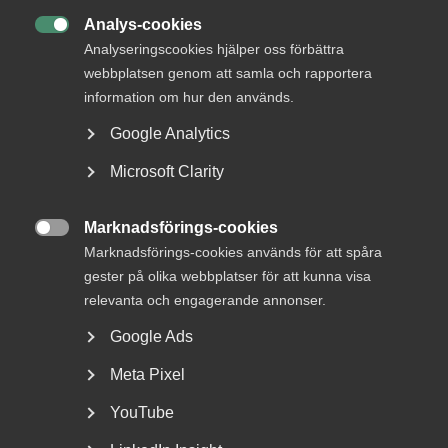
Analys-cookies
DU KANSKE OCKSÅ ÄR INTRESSERAD AV

Analyseringscookies hjälper oss förbättra
DETTA?
webbplatsen genom att samla och rapportera
information om hur den används.
Google Analytics
Microsoft Clarity
Marknadsförings-cookies

Marknadsförings-cookies används för att spåra
gester på olika webbplatser för att kunna visa
Så kan ditt företag vara med och
relevanta och engagerande annonser.
öka Sveriges motståndskraft
Google Ads
Förbered ditt företag Myndigheten för civilt försvar har
Meta Pixel
samlat tips och råd om hur företag kan stärka...
YouTube