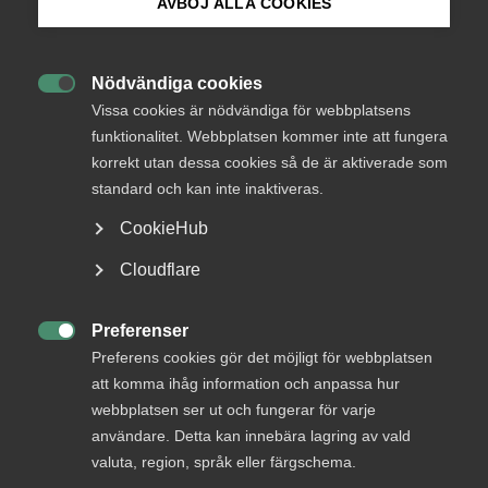
AVBÖJ ALLA COOKIES
Bli medlem
Nödvändiga cookies

Logga in på Arbetsgivarguiden
Vissa cookies är nödvändiga för webbplatsens
Endast tillgänglig för
funktionalitet. Webbplatsen kommer inte att fungera
medlemmar
korrekt utan dessa cookies så de är aktiverade som
Sök på almega.se
standard och kan inte inaktiveras.
CookieHub
Logga in
Press
Cloudflare
In English
Cookie-inställningar
Preferenser
Bli medlem

Preferens cookies gör det möjligt för webbplatsen
att komma ihåg information och anpassa hur
webbplatsen ser ut och fungerar för varje
användare. Detta kan innebära lagring av vald
valuta, region, språk eller färgschema.