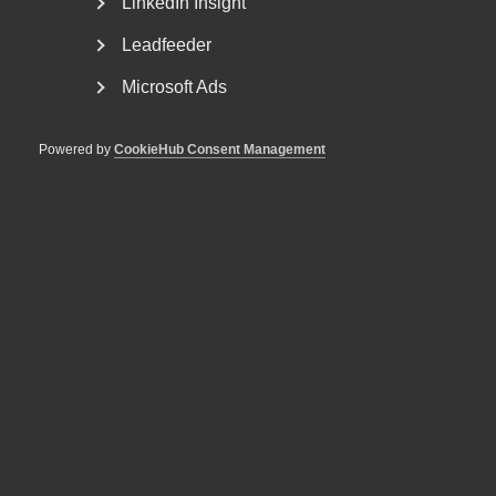
LinkedIn Insight
Leadfeeder
Microsoft Ads
Powered by
CookieHub Consent Management
Varsel om blockad ansågs
tillräckligt tydligt – inget brott
mot 45 § MBL
AD 2026 nr 32 En arbetstagarorganisation varslade en
arbetsgivarorganisation om en stridsåtgärd
(sympatiåtgärd)...