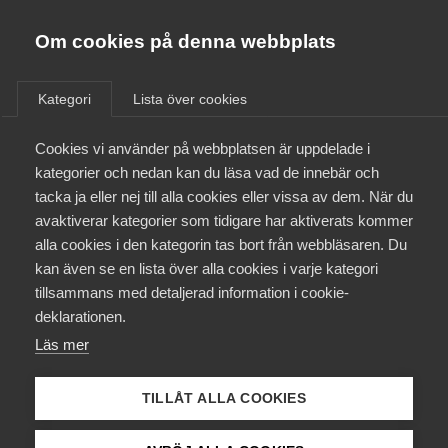
Almega
Förbund
Om cookies på denna webbplats
Almega Tjänste­förbunden
/
Aktuellt
/
Pressmeddelanden
/
Om Almega
Kategori
Lista över cookies
Almega Tjänste­företagen
Aktuellt
Cookies vi använder på webbplatsen är uppdelade i
Almega Utbildning
Oansvarigt varsel om konflikt
kategorier och nedan kan du läsa vad de innebär och
från Unionen
Innovations­företagen
tacka ja eller nej till alla cookies eller vissa av dem. När du
Medlemskapet
avaktiverar kategorier som tidigare har aktiverats kommer
Kompetens­företagen
alla cookies i den kategorin tas bort från webbläsaren. Du
Almega Tjänsteförbunden har idag tagit emot ett
Mina sidor
kan även se en lista över alla cookies i varje kategori
Medie­företagen
varsel om konflikt från Unionen på
tillsammans med detaljerad information i cookie-
avtalet Utveckling och tjänster.
Kontakt
Säkerhets­företagen
deklarationen.
Läs mer
Tåg­företagen
Avtalsrörelse
9 april 2025
Pressmeddelanden
Kurser & utbildningar
Vård­företagarna
TILLÅT ALLA COOKIES
Påverkansarbete