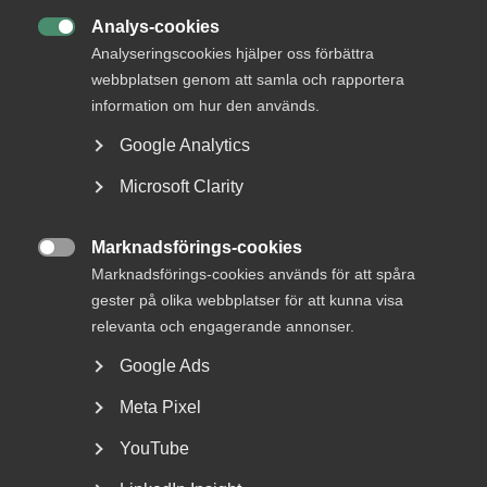
april och stridsåtgärderna träder i kraft den 23 april
kl.
Analys-cookies
05.00
. Nu inleds arbetet med att analysera effekterna av

Analyseringscookies hjälper oss förbättra
en eventuellt utbruten konflikt samtidigt som processen
webbplatsen genom att samla och rapportera
om ett nytt kollektivtal fortsätter enligt gängse procedur.
information om hur den används.
Google Analytics
Microsoft Clarity
Publicerad:
9 april 2025
Senast uppdaterad:
9 april 2025
Marknadsförings-cookies

Marknadsförings-cookies används för att spåra
gester på olika webbplatser för att kunna visa
MER OM AVTALSRÖRELSE
relevanta och engagerande annonser.
Google Ads
29 juni
Debattartiklar
Med hot som verktyg byggs ingen
Meta Pixel
tillit
YouTube