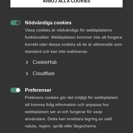
AVBÖJ ALLA COOKIES
– Det är oansvarigt av Unionen att varsla om konflikt i
detta läge. Vi hade gärna fortsatt att förhandla fram ett
Bli medlem
nytt avtal inom märket, alltså de ramar som
Nödvändiga cookies
arbetsmarknadens parter bestämt tillsammans,

Logga in på Arbetsgivarguiden
säger Roger Solax, Förhandlingsledare på Almega
Vissa cookies är nödvändiga för webbplatsens
Tjänsteförbunden.
funktionalitet. Webbplatsen kommer inte att fungera
korrekt utan dessa cookies så de är aktiverade som
Sök på almega.se
standard och kan inte inaktiveras.
”Vi hade gärna fortsatt att
förhandla fram ett nytt avtal
CookieHub
inom märket, alltså de ramar
Press
Cloudflare
som arbetsmarknadens parter
In English
bestämt tillsammans”
Cookie-inställningar
Preferenser

Preferens cookies gör det möjligt för webbplatsen
att komma ihåg information och anpassa hur
Roger Solax
Arbetsrättsexpert
webbplatsen ser ut och fungerar för varje
användare. Detta kan innebära lagring av vald
valuta, region, språk eller färgschema.
Varslet om konflikt inkom till Almega i dag torsdagen den 9