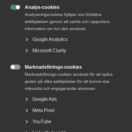
Analys-cookies

Analyseringscookies hjälper oss förbättra
webbplatsen genom att samla och rapportera
I går varslade fackförbunden Unionen och Sveriges
information om hur den används.
Ingenjörer om konflikt efter att förhandlingarna om nya
kollektivavtal hastigt avbrutits av facken. Beklagligt,
Google Analytics
enligt Almega, som gärna hade fortsatt förhandlingarna på
Microsoft Clarity
de datum som var planerade. Almega välkomnar att
medlare nu utsetts. ”Vi ser fram emot att återuppta
dialogen med Unionen och Sveriges Ingenjörer”, säger
Marknadsförings-cookies
Almegas arbetsgivarpolitiska chef,
Maria Möller.

Marknadsförings-cookies används för att spåra
gester på olika webbplatser för att kunna visa
– Vi hade gärna fortsatt förhandlingarna. Men samtidigt
relevanta och engagerande annonser.
när vi har varit villiga att förhandla fram lösningar som
passar både facken och företagen inom tjänstesektorn
Google Ads
väljer de att ta till konfliktvapnet, då är det svårt att
Meta Pixel
förhandla, säger Maria Möller, arbetsgivarpolitisk chef på
Almega.
YouTube
Medlare utsedda