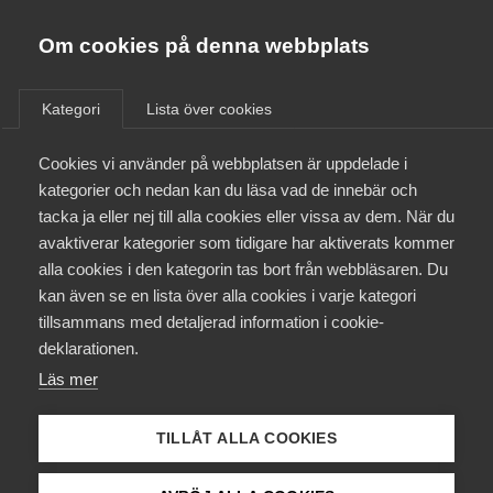
Almega
Förbund
Om cookies på denna webbplats
Almega Tjänste­förbunden
/
Aktuellt
/
Pressmeddelanden
/
Om Almega
Kategori
Lista över cookies
Almega Tjänste­företagen
Aktuellt
Cookies vi använder på webbplatsen är uppdelade i
Almega Utbildning
kategorier och nedan kan du läsa vad de innebär och
Innovations­företagen
tacka ja eller nej till alla cookies eller vissa av dem. När du
Medlemskapet
avaktiverar kategorier som tidigare har aktiverats kommer
Kompetens­företagen
alla cookies i den kategorin tas bort från webbläsaren. Du
Mina sidor
kan även se en lista över alla cookies i varje kategori
Medie­företagen
tillsammans med detaljerad information i cookie-
Kontakt
Säkerhets­företagen
deklarationen.
Läs mer
Tåg­företagen
Kurser & utbildningar
Maria Möller, arbetsgivarpolitisk chef på Almega
Vård­företagarna
TILLÅT ALLA COOKIES
Påverkansarbete
Medlare utsedda i