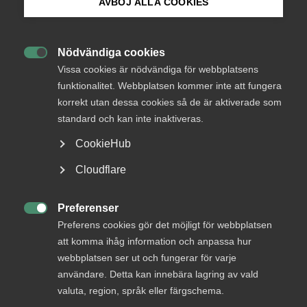
AVBÖJ ALLA COOKIES
arbetsmarknadskonflikten
Bli medlem
Nödvändiga cookies
Almega välkomnar att medlare nu utsetts. ”Vi ser

Logga in på Arbetsgivarguiden
Vissa cookies är nödvändiga för webbplatsens
fram emot att återuppta dialogen med Unionen och
funktionalitet. Webbplatsen kommer inte att fungera
Sveriges Ingenjörer”, säger Almegas
korrekt utan dessa cookies så de är aktiverade som
Sök på almega.se
arbetsgivarpolitiska chef, Maria Möller.
standard och kan inte inaktiveras.
CookieHub
Avtalsrörelse
10 april 2025
Pressmeddelanden
Press
Cloudflare
In English
Cookie-inställningar
Preferenser
MER OM AVTALSRÖRELSE

Preferens cookies gör det möjligt för webbplatsen
att komma ihåg information och anpassa hur
7 november 2025
webbplatsen ser ut och fungerar för varje
Nytt kollektivavtal för fönsterputs­
användare. Detta kan innebära lagring av vald
företag
valuta, region, språk eller färgschema.