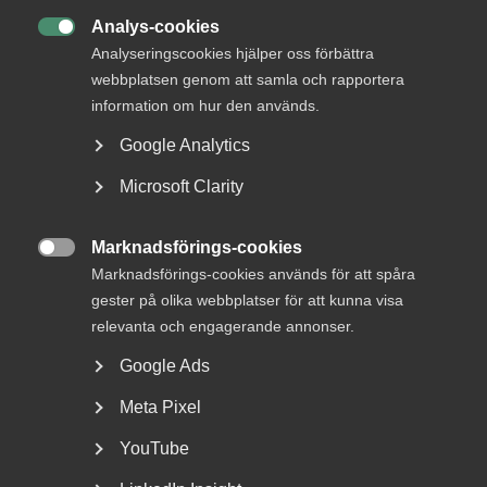
MER OM ETABLERINGSJOBB
Analys-cookies

Analyseringscookies hjälper oss förbättra
28 november 2024
Arbetsgivarnytt
webbplatsen genom att samla och rapportera
Nu blir det lättare att anställa i
information om hur den används.
etableringsjobb
Google Analytics
Microsoft Clarity
3 juli 2024
Arbetsgivarnytt
Marknadsförings-cookies
Avtal om etableringsjobb har

Marknadsförings-cookies används för att spåra
antagits
gester på olika webbplatser för att kunna visa
relevanta och engagerande annonser.
Google Ads
Meta Pixel
YouTube
DU KANSKE OCKSÅ ÄR INTRESSERAD AV
DETTA?