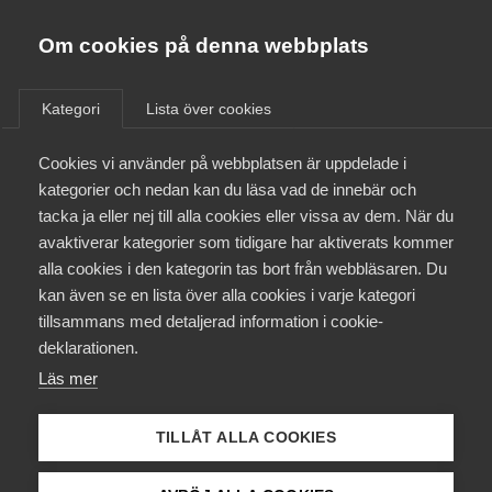
Almega
Förbund
Om cookies på denna webbplats
Almega Tjänste­förbunden
/
Aktuellt
/
Arbetsgivarnytt
/
Om Almega
Kategori
Lista över cookies
Almega Tjänste­företagen
Aktuellt
Cookies vi använder på webbplatsen är uppdelade i
Almega Utbildning
Avtal om etableringsjobb har
kategorier och nedan kan du läsa vad de innebär och
antagits
Innovations­företagen
tacka ja eller nej till alla cookies eller vissa av dem. När du
Medlemskapet
avaktiverar kategorier som tidigare har aktiverats kommer
Kompetens­företagen
alla cookies i den kategorin tas bort från webbläsaren. Du
Almega Tjänsteföretagen och Fastighetsanställdas
Mina sidor
kan även se en lista över alla cookies i varje kategori
Medie­företagen
Förbund (”Fastighets”) antog den 28 juni 2024
tillsammans med detaljerad information i cookie-
”Avtal om arbete i etableringsjobb” för
Kontakt
Säkerhets­företagen
deklarationen.
avtalsområdet Städningsarbete i egen regi.
Läs mer
Tåg­företagen
Kurser & utbildningar
Etableringsjobb
3 juli 2024
Arbetsgivarnytt
Vård­företagarna
TILLÅT ALLA COOKIES
Påverkansarbete