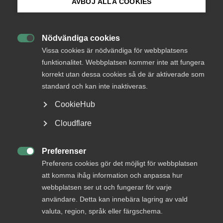
AVBÖJ ALLA COOKIES
Bli medlem
Nödvändiga cookies
Endast tillgänglig för

Logga in på Arbetsgivarguiden
Vissa cookies är nödvändiga för webbplatsens
medlemmar
funktionalitet. Webbplatsen kommer inte att fungera
korrekt utan dessa cookies så de är aktiverade som
Sök på almega.se
standard och kan inte inaktiveras.
Logga in
CookieHub
Press
Cloudflare
In English
Bli medlem
Cookie-inställningar
Preferenser

Preferens cookies gör det möjligt för webbplatsen
att komma ihåg information och anpassa hur
webbplatsen ser ut och fungerar för varje
användare. Detta kan innebära lagring av vald
valuta, region, språk eller färgschema.