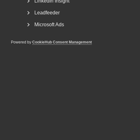
LinkedIn Insight
Leadfeeder
Microsoft Ads
Powered by
CookieHub Consent Management
Almegas näringspolitiska podd -
Vad är kommerskollegium och
hur kan de hjälpa företag?
– Regelbördan för tjänster är betydligt högre än för varor
inom EU. Samtidigt finns det mer stöd än många...