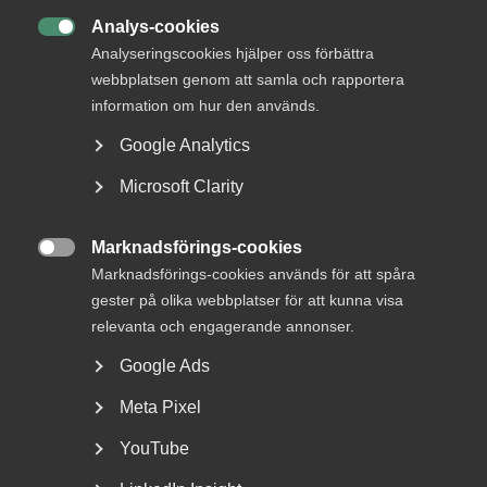
Bli medlem
Analys-cookies

Analyseringscookies hjälper oss förbättra
webbplatsen genom att samla och rapportera
information om hur den används.
Google Analytics
Microsoft Clarity
MER OM AVTALSRÖRELSE
Marknadsförings-cookies
29 juni
Debattartiklar

Marknadsförings-cookies används för att spåra
Med hot som verktyg byggs ingen
gester på olika webbplatser för att kunna visa
tillit
relevanta och engagerande annonser.
Google Ads
Meta Pixel
8 januari
Pressmeddelanden
YouTube
Revisions- och konsult­avtalen