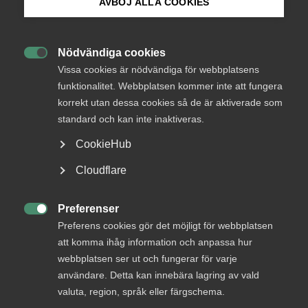
AVBÖJ ALLA COOKIES
Det samlade avtalsvärdet uppgår till 7,4 procent
och är i enlighet med märket.
Bli medlem
Nödvändiga cookies
Avtalsrörelse
Kollektivavtal

Logga in på Arbetsgivarguiden
Vissa cookies är nödvändiga för webbplatsens
26 oktober 2023
Arbetsgivarnytt
funktionalitet. Webbplatsen kommer inte att fungera
korrekt utan dessa cookies så de är aktiverade som
Sök på almega.se
standard och kan inte inaktiveras.
CookieHub
Press
Cloudflare
Endast tillgänglig för
In English
medlemmar
Cookie-inställningar
Preferenser

Preferens cookies gör det möjligt för webbplatsen
att komma ihåg information och anpassa hur
webbplatsen ser ut och fungerar för varje
Logga in
användare. Detta kan innebära lagring av vald
valuta, region, språk eller färgschema.