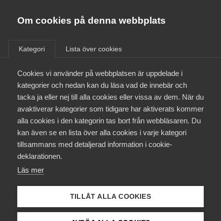
Almega
Förbund
Om cookies på denna webbplats
Almega Tjänste­förbunden
/
Aktuellt
/
Arbetsgivarnytt
/
Om Almega
Kategori
Lista över cookies
Almega Tjänste­företagen
Aktuellt
Cookies vi använder på webbplatsen är uppdelade i
Almega Utbildning
Nytt kollektivavtal
kategorier och nedan kan du läsa vad de innebär och
Städningsarbete i egen regi
Innovations­företagen
tacka ja eller nej till alla cookies eller vissa av dem. När du
Medlemskapet
tecknat med Fastighets
avaktiverar kategorier som tidigare har aktiverats kommer
Kompetens­företagen
alla cookies i den kategorin tas bort från webbläsaren. Du
Mina sidor
kan även se en lista över alla cookies i varje kategori
Medie­företagen
Almega Tjänsteföretagen och Vårdföretagarna har
tillsammans med detaljerad information i cookie-
tecknat nytt kollektivavtal och löneavtal med
Kontakt
Säkerhets­företagen
deklarationen.
Fastighetsanställdas Förbund (Fastighets) på
Läs mer
Tåg­företagen
avtalsområdet Städningsarbete i egen regi.
Kurser & utbildningar
Kollektivavtalet är tillämpligt för anställda städare.
Vård­företagarna
TILLÅT ALLA COOKIES
Avtalet gäller för perioden 1 november 2023 till 31
Påverkansarbete
oktober 2025 och utan möjlighet till uppsägning.