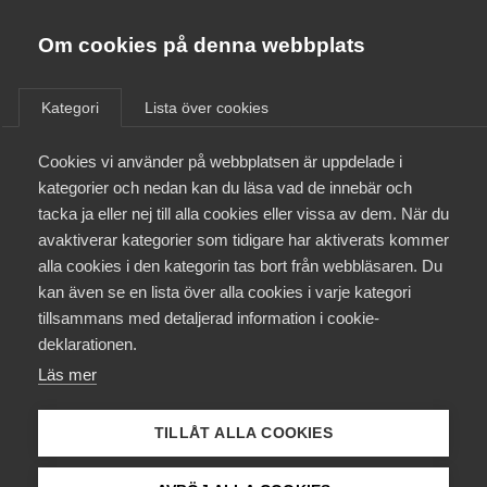
Almega
Förbund
Om cookies på denna webbplats
Almega Tjänste­förbunden
/
Aktuellt
/
Arbetsgivarnytt
/
Om Almega
Kategori
Lista över cookies
Almega Tjänste­företagen
Aktuellt
Cookies vi använder på webbplatsen är uppdelade i
Almega Utbildning
Nytt kollektivavtal
kategorier och nedan kan du läsa vad de innebär och
Serviceentreprenad
Innovations­företagen
tacka ja eller nej till alla cookies eller vissa av dem. När du
Medlemskapet
Kommunal
avaktiverar kategorier som tidigare har aktiverats kommer
Kompetens­företagen
alla cookies i den kategorin tas bort från webbläsaren. Du
Mina sidor
kan även se en lista över alla cookies i varje kategori
Medie­företagen
Almega Serviceföretagen har tillsammans med
tillsammans med detaljerad information i cookie-
Kommunal enats om ett nytt
Kontakt
Säkerhets­företagen
deklarationen.
Serviceentreprenadavtal. Avtalet är tvåårigt och
Läs mer
Tåg­företagen
utan möjlighet till uppsägning. Det samlade
Kurser & utbildningar
avtalsvärdet uppgår till 7,4 % och är i enlighet med
Vård­företagarna
TILLÅT ALLA COOKIES
märket.
Påverkansarbete