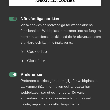
AVBÖJ ALLA COOKIES
Avtalsrörelse
5 september 2023
Arbetsgivarnytt
Bli medlem
Nödvändiga cookies

Logga in på Arbetsgivarguiden
Vissa cookies är nödvändiga för webbplatsens
funktionalitet. Webbplatsen kommer inte att fungera
korrekt utan dessa cookies så de är aktiverade som
Sök på almega.se
Endast tillgänglig för
standard och kan inte inaktiveras.
medlemmar
CookieHub
Press
Cloudflare
In English
Logga in
Cookie-inställningar
Preferenser

Preferens cookies gör det möjligt för webbplatsen
att komma ihåg information och anpassa hur
Bli medlem
webbplatsen ser ut och fungerar för varje
användare. Detta kan innebära lagring av vald
valuta, region, språk eller färgschema.