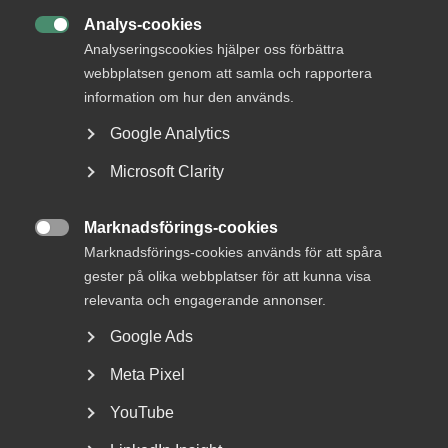
Analys-cookies

Analyseringscookies hjälper oss förbättra
webbplatsen genom att samla och rapportera
MER OM AVTALSRÖRELSE
information om hur den används.
29 juni
Debattartiklar
Google Analytics
Med hot som verktyg byggs ingen
Microsoft Clarity
tillit
Marknadsförings-cookies

Marknadsförings-cookies används för att spåra
gester på olika webbplatser för att kunna visa
8 januari
Pressmeddelanden
relevanta och engagerande annonser.
Revisions- och konsult­avtalen
Google Ads
avslutar Almegas avtalsrörelse
Meta Pixel
YouTube