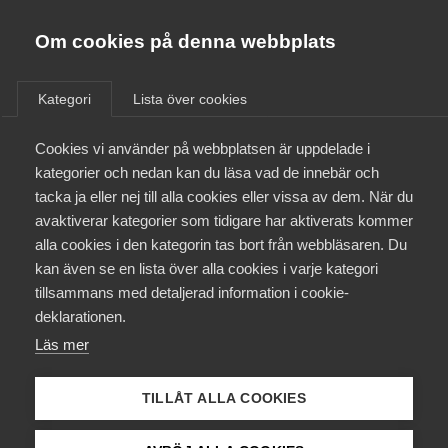
Almega
Förbund
Om cookies på denna webbplats
Almega Tjänste­förbunden
/
Aktuellt
/
Arbetsgivarnytt
/
Om Almega
Kategori
Lista över cookies
Almega Tjänste­företagen
Aktuellt
Cookies vi använder på webbplatsen är uppdelade i
Almega Utbildning
Nytt Bevaknings- och
kategorier och nedan kan du läsa vad de innebär och
säkerhetsavtal
Innovations­företagen
tacka ja eller nej till alla cookies eller vissa av dem. När du
Medlemskapet
avaktiverar kategorier som tidigare har aktiverats kommer
Kompetens­företagen
alla cookies i den kategorin tas bort från webbläsaren. Du
Almega Säkerhetsföretagen har idag, efter
Mina sidor
kan även se en lista över alla cookies i varje kategori
Medie­företagen
medling, tecknat ett nytt Bevaknings- och
tillsammans med detaljerad information i cookie-
säkerhetsavtal med Svenska
Kontakt
Säkerhets­företagen
deklarationen.
Transportarbetareförbundet för perioden 1 juni
Läs mer
Tåg­företagen
2023 till och med den 31 maj 2025.
Kurser & utbildningar
Vård­företagarna
TILLÅT ALLA COOKIES
Avtalsrörelse
30 juni 2023
Arbetsgivarnytt
Påverkansarbete