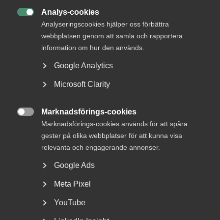
Analys-cookies
MER OM AVTALSRÖRELSE

Analyseringscookies hjälper oss förbättra
webbplatsen genom att samla och rapportera
29 juni
Debattartiklar
information om hur den används.
Med hot som verktyg byggs ingen
Google Analytics
tillit
Microsoft Clarity
Marknadsförings-cookies
8 januari
Pressmeddelanden

Marknadsförings-cookies används för att spåra
Revisions- och konsult­avtalen
gester på olika webbplatser för att kunna visa
avslutar Almegas avtalsrörelse
relevanta och engagerande annonser.
Google Ads
Meta Pixel
5 december 2025
Pressmeddelanden
YouTube
Bingo – Nytt kollektivavtal för