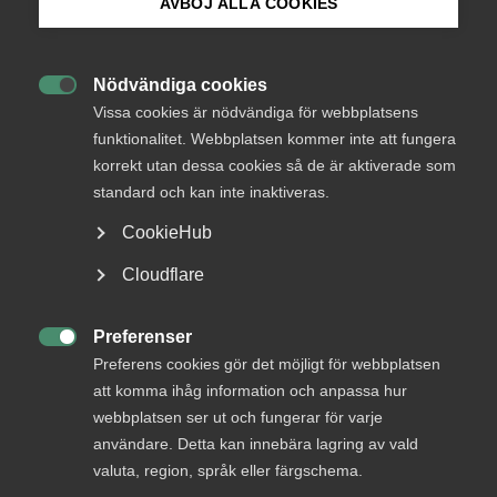
AVBÖJ ALLA COOKIES
Bli medlem
Nödvändiga cookies

Logga in på Arbetsgivarguiden
Vissa cookies är nödvändiga för webbplatsens
Endast tillgänglig för
funktionalitet. Webbplatsen kommer inte att fungera
medlemmar
korrekt utan dessa cookies så de är aktiverade som
Sök på almega.se
standard och kan inte inaktiveras.
CookieHub
Logga in
Press
Cloudflare
In English
Cookie-inställningar
Preferenser
Bli medlem

Preferens cookies gör det möjligt för webbplatsen
att komma ihåg information och anpassa hur
webbplatsen ser ut och fungerar för varje
användare. Detta kan innebära lagring av vald
valuta, region, språk eller färgschema.