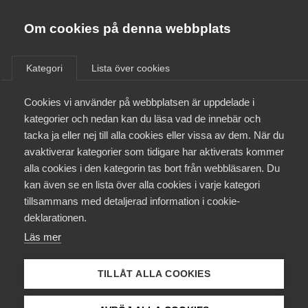
Almega
Förbund
Om cookies på denna webbplats
Almega Tjänste­förbunden
/
Aktuellt
/
Arbetsgivarnytt
/
Om Almega
Kategori
Lista över cookies
Almega Tjänste­företagen
Aktuellt
Cookies vi använder på webbplatsen är uppdelade i
Almega Utbildning
Nytt avtal med Unionen och
kategorier och nedan kan du läsa vad de innebär och
Sveriges Ingenjörer (Grå
Innovations­företagen
tacka ja eller nej till alla cookies eller vissa av dem. När du
Medlemskapet
avtalet)
avaktiverar kategorier som tidigare har aktiverats kommer
Kompetens­företagen
alla cookies i den kategorin tas bort från webbläsaren. Du
Mina sidor
kan även se en lista över alla cookies i varje kategori
Medie­företagen
Den 26 april 2023 träffade Medieföretagen ett nytt
tillsammans med detaljerad information i cookie-
avtal med Unionen och Sveriges Ingenjörer (Grå
Kontakt
Säkerhets­företagen
deklarationen.
avtalet) om löner och allmänna anställningsvillkor
Läs mer
Tåg­företagen
för tiden 1 maj 2023 – 30 april 2025.
Kurser & utbildningar
Vård­företagarna
TILLÅT ALLA COOKIES
Avtalsrörelse
2 maj 2023
Arbetsgivarnytt
Påverkansarbete