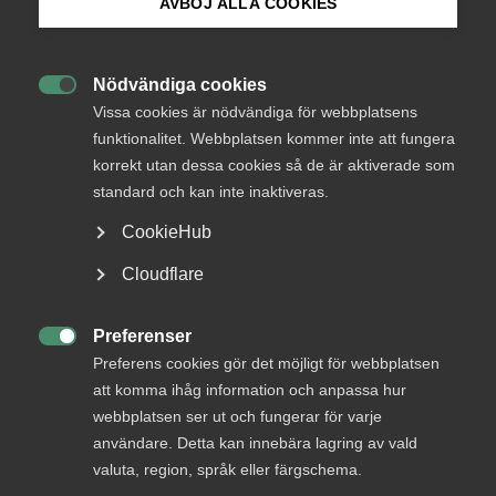
AVBÖJ ALLA COOKIES
Bli medlem
Nödvändiga cookies

Logga in på Arbetsgivarguiden
Vissa cookies är nödvändiga för webbplatsens
Endast tillgänglig för
funktionalitet. Webbplatsen kommer inte att fungera
medlemmar
korrekt utan dessa cookies så de är aktiverade som
Sök på almega.se
standard och kan inte inaktiveras.
CookieHub
Logga in
Press
Cloudflare
In English
Cookie-inställningar
Preferenser
Bli medlem

Preferens cookies gör det möjligt för webbplatsen
att komma ihåg information och anpassa hur
webbplatsen ser ut och fungerar för varje
användare. Detta kan innebära lagring av vald
valuta, region, språk eller färgschema.