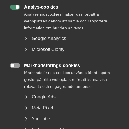
Analys-cookies
MER OM AVTALSRÖRELSE

Analyseringscookies hjälper oss förbättra
webbplatsen genom att samla och rapportera
29 juni
Debattartiklar
information om hur den används.
Med hot som verktyg byggs ingen
Google Analytics
tillit
Microsoft Clarity
Marknadsförings-cookies
8 januari
Pressmeddelanden

Marknadsförings-cookies används för att spåra
Revisions- och konsult­avtalen
gester på olika webbplatser för att kunna visa
avslutar Almegas avtalsrörelse
relevanta och engagerande annonser.
Google Ads
Meta Pixel
5 december 2025
Pressmeddelanden
YouTube
Bingo – Nytt kollektivavtal för