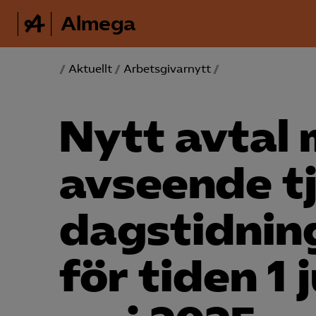
Almega
/
Aktuellt
/
Arbetsgivarnytt
/
Nytt avtal
avseende t
dagstidning
för tiden 1 