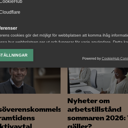
CookieHub
Cloudflare
ferenser
erens cookies gör det möjligt för webbplatsen att komma ihåg informat
ssa hur webbplatsen ser ut och fungerar för varje användare. Detta k
ing av vald valuta, region, språk eller färgschema.
 DETTA?
STÄLLNINGAR
Powered by
CookieHub Con
lys-cookies
yseringscookies hjälper oss förbättra webbplatsen genom att samla oc
rmation om hur den används.
Google Analytics
Microsoft Clarity
Nyheter om
söverenskommelse
arbetstillstånd
knadsförings-cookies
ramtidens
sommaren 2026:
nadsförings-cookies används för att spåra gester på olika webbplatser 
ektivavtal
gäller?
 relevanta och engagerande annonser.