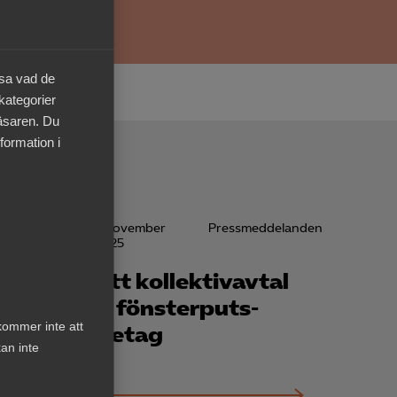
äsa vad de
 kategorier
läsaren. Du
formation i
delanden
7 november
Pressmeddelanden
2025
Nytt kollektivavtal
r
för fönsterputs­
kommer inte att
rna
företag
an inte