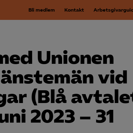
Bli medlem
Kontakt
Arbetsgivargui
 med Unionen
jänstemän vid
ar (Blå avtale
juni 2023 – 31