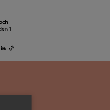
Kurser & utbildningar
Påverkansarbete
 och
den 1
Bli medlem
Logga in på
Arbetsgivarguiden
Sök på almega.se
Press
In English
Cookie-inställningar