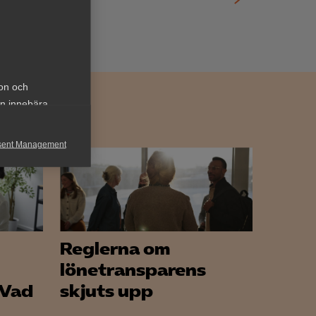
ion och
an innebära
sent Management
h rapportera
Reglerna om
lönetransparens
 Vad
skjuts upp
för att kunna