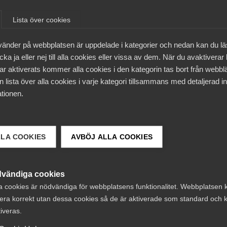
Lista över cookies
vänder på webbplatsen är uppdelade i kategorier och nedan kan du l
ka ja eller nej till alla cookies eller vissa av dem. När du avaktiverar
ar aktiverats kommer alla cookies i den kategorin tas bort från webb
 lista över alla cookies i varje kategori tillsammans med detaljerad in
tionen.
ari
Pressmeddelanden
5 december
Pressmed
LLA COOKIES
AVBÖJ ALLA COOKIES
2025
ions- och
Bingo – Nytt
lt­avtalen
kollektivavtal fö
vändiga cookies
utar Almegas
a cookies är nödvändiga för webbplatsens funktionalitet. Webbplatsen 
anställda i halla
srörelse
era korrekt utan dessa cookies så de är aktiverade som standard och k
tiveras.