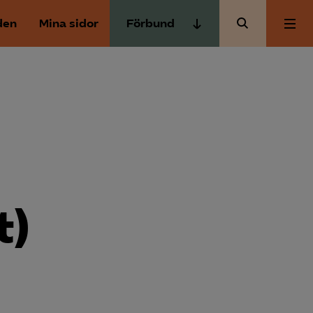
den
Mina sidor
Förbund
Almega Tjänste­förbunden
Om Almega
Almega Tjänste­företagen
Almega Utbildning
Aktuellt
Innovations­företagen
Kompetens­företagen
Medlemskapet
Medie­företagen
t)
Säkerhets­företagen
Mina sidor
Tåg­företagen
Kontakt
Vård­företagarna