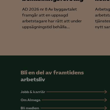
AD 2026 nr 8 Av byggavtalet
Arbetsg
framgår att en uppsagd
arbetst
arbetstagare har rätt att under
tjänste
uppsägningstid behålla...
nytt sam
Bli en del av framtidens
arbetsliv
Jobb & karriär
Om Almega
Bli medlem