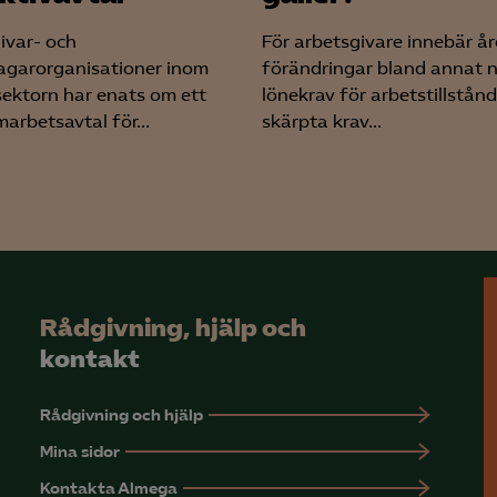
Google Ads
ivar- och
För arbetsgivare innebär år
agarorganisationer inom
förändringar bland annat 
Meta Pixel
sektorn har enats om ett
lönekrav för arbetstillstånd
arbetsavtal för...
skärpta krav...
YouTube
LinkedIn Insight
Leadfeeder
Microsoft Ads
Rådgivning, hjälp och
kontakt
Rådgivning och hjälp
Mina sidor
Kontakta Almega