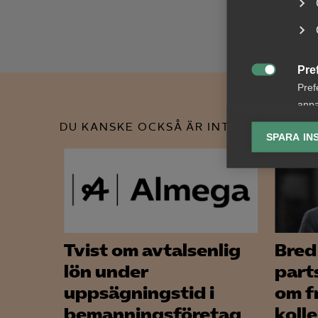
Pre

Pref
anpa
lagr
DU KANSKE OCKSÅ ÄR INTRESSERAD AV
SPARA IN
Ana

Anal
info
Tvist om avtalsenlig
Bred
lön under
part
Mar
uppsägningstid i
om f

Mark
bemanningsföretag
koll
visa