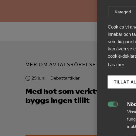
Kategori
Cookies vi an
innebär och tac
som tidigare h
kan även se en
cookie-deklara
Läs mer
MER OM AVTALSRÖRELSE
29 juni
Debattartiklar
8 janu
TILLÅT A
Med hot som verktyg
Revis
byggs ingen tillit
konsu
Nöd
avsl

Viss
avtal
fung
inak