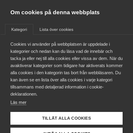
Almega
Förbund
Om cookies på denna webbplats
Almega Tjänste­förbunden
/
Aktuellt
/
Arbetsgivarnytt
/
Om Almega
Kategori
Lista över cookies
Almega Tjänste­företagen
Aktuellt
Cookies vi använder på webbplatsen är uppdelade i
Almega Utbildning
Medling pågår inom
kategorier och nedan kan du läsa vad de innebär och
Spårtrafik
Innovations­företagen
tacka ja eller nej till alla cookies eller vissa av dem. När du
Medlemskapet
avaktiverar kategorier som tidigare har aktiverats kommer
Kompetens­företagen
alla cookies i den kategorin tas bort från webbläsaren. Du
Just nu pågår medling med anledning av att Seko
Mina sidor
kan även se en lista över alla cookies i varje kategori
Medie­företagen
varslat om stridsåtgärder inom Spårtrafiken.
tillsammans med detaljerad information i cookie-
Parallellt pågår frivillig medling med SRAT, Sveriges
Kontakt
Säkerhets­företagen
deklarationen.
Ingenjörer och ST, i syfte att få avtalet klart med
Läs mer
Tåg­företagen
alla fackliga parter.
Kurser & utbildningar
Vård­företagarna
TILLÅT ALLA COOKIES
Avtalsrörelse
5 maj 2023
Arbetsgivarnytt
Påverkansarbete