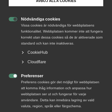
AVBÖJ ALLA COOKIES
Bli medlem
Nödvändiga cookies

Logga in på Arbetsgivarguiden
Vissa cookies är nödvändiga för webbplatsens
Endast tillgänglig för
funktionalitet. Webbplatsen kommer inte att fungera
medlemmar
korrekt utan dessa cookies så de är aktiverade som
Sök på almega.se
standard och kan inte inaktiveras.
CookieHub
Logga in
Press
Cloudflare
In English
Cookie-inställningar
Preferenser
Bli medlem

Preferens cookies gör det möjligt för webbplatsen
att komma ihåg information och anpassa hur
webbplatsen ser ut och fungerar för varje
användare. Detta kan innebära lagring av vald
valuta, region, språk eller färgschema.