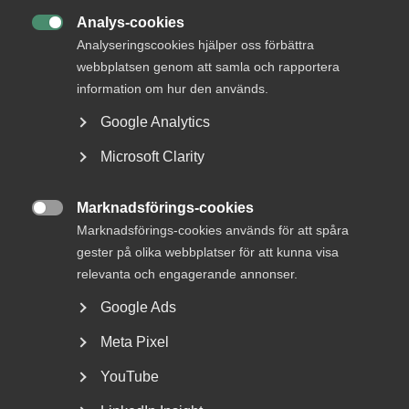
Analys-cookies
MER OM AVTALSRÖRELSE

Analyseringscookies hjälper oss förbättra
webbplatsen genom att samla och rapportera
29 juni
Debattartiklar
information om hur den används.
Med hot som verktyg byggs ingen
Google Analytics
tillit
Microsoft Clarity
Marknadsförings-cookies
8 januari
Pressmeddelanden

Marknadsförings-cookies används för att spåra
Revisions- och konsult­avtalen
gester på olika webbplatser för att kunna visa
avslutar Almegas avtalsrörelse
relevanta och engagerande annonser.
Google Ads
Meta Pixel
5 december 2025
Pressmeddelanden
YouTube
Bingo – Nytt kollektivavtal för