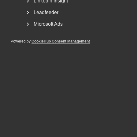
LinkedIn Insight
Leadfeeder
Microsoft Ads
7 november 2025
Pressmeddelanden
Nytt kollektivavtal för
Powered by
CookieHub Consent Management
fönsterputs­företag
DU KANSKE OCKSÅ ÄR INTRESSERAD AV
DETTA?