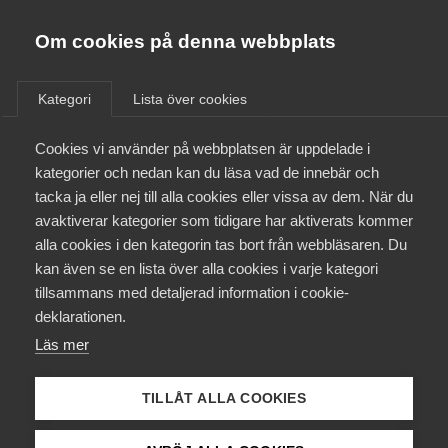
Almega
Förbund
Om cookies på denna webbplats
Almega Tjänste­förbunden
/
Aktuellt
/
Arbetsgivarnytt
/
Om Almega
Kategori
Lista över cookies
Almega Tjänste­företagen
Aktuellt
Cookies vi använder på webbplatsen är uppdelade i
Almega Utbildning
Nytt kollektivavtal träffat
kategorier och nedan kan du läsa vad de innebär och
mellan Medie­företagen och
Innovations­företagen
tacka ja eller nej till alla cookies eller vissa av dem. När du
Medlemskapet
Fack­förbundet Scen & Film
avaktiverar kategorier som tidigare har aktiverats kommer
Kompetens­företagen
alla cookies i den kategorin tas bort från webbläsaren. Du
Mina sidor
kan även se en lista över alla cookies i varje kategori
Medie­företagen
Medieföretagen och Fackförbundet Scen & Film har
tillsammans med detaljerad information i cookie-
träffat ett nytt kollektivavtal för Inläsare av
Kontakt
Säkerhets­företagen
deklarationen.
talböcker för perioden 2023-05-01–2025-04-30.
Läs mer
Tåg­företagen
Kurser & utbildningar
Avtalsrörelse
27 april 2023
Arbetsgivarnytt
Vård­företagarna
TILLÅT ALLA COOKIES
Påverkansarbete