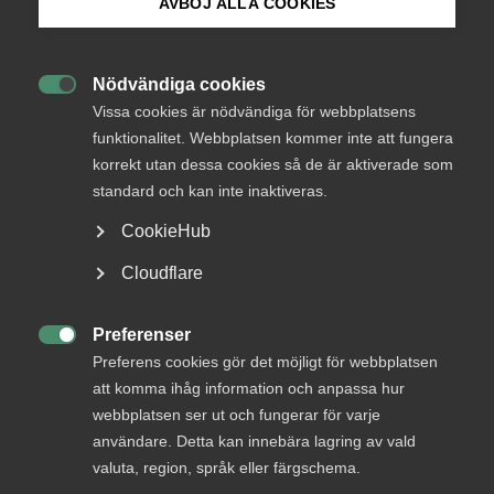
AVBÖJ ALLA COOKIES
Bli medlem
Nödvändiga cookies
Endast tillgänglig för

Logga in på Arbetsgivarguiden
Vissa cookies är nödvändiga för webbplatsens
medlemmar
funktionalitet. Webbplatsen kommer inte att fungera
korrekt utan dessa cookies så de är aktiverade som
Sök på almega.se
standard och kan inte inaktiveras.
Logga in
CookieHub
Press
Cloudflare
In English
Bli medlem
Cookie-inställningar
Preferenser

Preferens cookies gör det möjligt för webbplatsen
att komma ihåg information och anpassa hur
webbplatsen ser ut och fungerar för varje
användare. Detta kan innebära lagring av vald
valuta, region, språk eller färgschema.