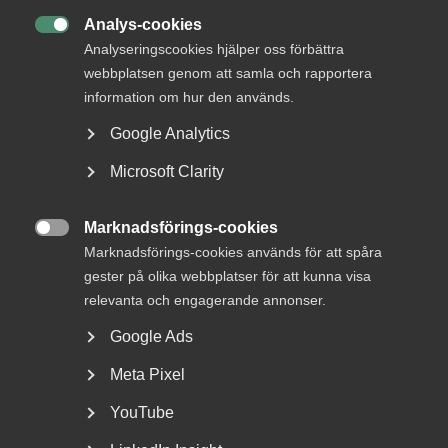
MER OM AVTALSRÖRELSE
Analys-cookies

Analyseringscookies hjälper oss förbättra
29 juni
Debattartiklar
webbplatsen genom att samla och rapportera
Med hot som verktyg byggs ingen
information om hur den används.
tillit
Google Analytics
Microsoft Clarity
8 januari
Pressmeddelanden
Marknadsförings-cookies

Revisions- och konsult­avtalen
Marknadsförings-cookies används för att spåra
avslutar Almegas avtalsrörelse
gester på olika webbplatser för att kunna visa
relevanta och engagerande annonser.
Google Ads
Meta Pixel
5 december 2025
Pressmeddelanden
Bingo – Nytt kollektivavtal för
YouTube
anställda i hallarna