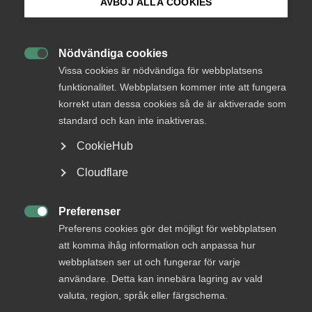
AVBÖJ ALLA COOKIES
Bli medlem
Nödvändiga cookies
Endast tillgänglig för

Logga in på Arbetsgivarguiden
Vissa cookies är nödvändiga för webbplatsens
medlemmar
funktionalitet. Webbplatsen kommer inte att fungera
korrekt utan dessa cookies så de är aktiverade som
Sök på almega.se
standard och kan inte inaktiveras.
Logga in
CookieHub
Press
Cloudflare
In English
Bli medlem
Cookie-inställningar
Preferenser

Preferens cookies gör det möjligt för webbplatsen
att komma ihåg information och anpassa hur
webbplatsen ser ut och fungerar för varje
användare. Detta kan innebära lagring av vald
valuta, region, språk eller färgschema.