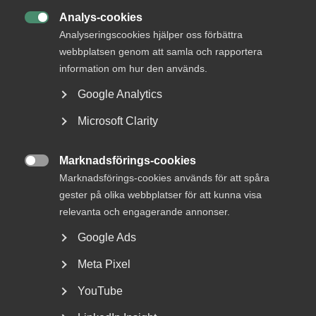
MER OM AVTALSRÖRELSE
Analys-cookies

Analyseringscookies hjälper oss förbättra
29 juni
Debattartiklar
webbplatsen genom att samla och rapportera
Med hot som verktyg byggs ingen
information om hur den används.
tillit
Google Analytics
Microsoft Clarity
8 januari
Pressmeddelanden
Marknadsförings-cookies

Revisions- och konsult­avtalen
Marknadsförings-cookies används för att spåra
avslutar Almegas avtalsrörelse
gester på olika webbplatser för att kunna visa
relevanta och engagerande annonser.
Google Ads
Meta Pixel
5 december 2025
Pressmeddelanden
Bingo – Nytt kollektivavtal för
YouTube
anställda i hallarna