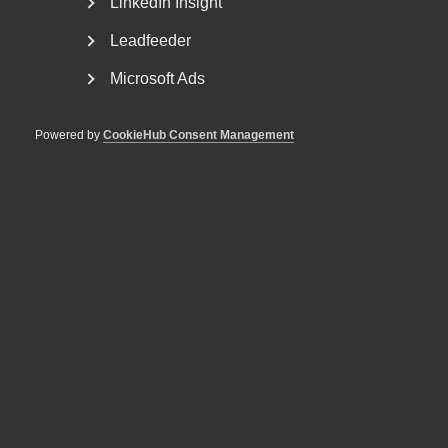
LinkedIn Insight
Leadfeeder
Microsoft Ads
7 november 2025
Pressmeddelanden
Nytt kollektivavtal för
Powered by
CookieHub Consent Management
fönsterputs­företag
DU KANSKE OCKSÅ ÄR INTRESSERAD AV
DETTA?