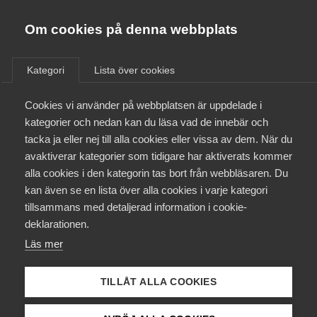
Almega
Förbund
Om cookies på denna webbplats
Almega Tjänste­förbunden
/
Aktuellt
/
Arbetsgivarnytt
/
Om Almega
Kategori
Lista över cookies
Almega Tjänste­företagen
Aktuellt
Cookies vi använder på webbplatsen är uppdelade i
Almega Utbildning
Nya avtal med
kategorier och nedan kan du läsa vad de innebär och
Sjöbefälsföreningen
Innovations­företagen
tacka ja eller nej till alla cookies eller vissa av dem. När du
Medlemskapet
Skärgårdstrafik
avaktiverar kategorier som tidigare har aktiverats kommer
Kompetens­företagen
alla cookies i den kategorin tas bort från webbläsaren. Du
Mina sidor
kan även se en lista över alla cookies i varje kategori
Medie­företagen
Almega Tjänsteföretagen har träffat två nya avtal
tillsammans med detaljerad information i cookie-
för Sjöbefäl i Skärgårdstrafik för perioden 2023-
Kontakt
Säkerhets­företagen
deklarationen.
01-01—2024-12-31.
Läs mer
Tåg­företagen
Kurser & utbildningar
Avtalsrörelse
21 april 2023
Arbetsgivarnytt
Vård­företagarna
TILLÅT ALLA COOKIES
Påverkansarbete