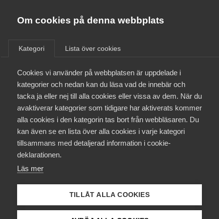
Almega
Förbund
Om cookies på denna webbplats
Almega Tjänste­förbunden
/
Aktuellt
/
Pressmeddelanden
/
Om Almega
Kategori
Lista över cookies
Almega Tjänste­företagen
Aktuellt
Cookies vi använder på webbplatsen är uppdelade i
Almega Utbildning
kategorier och nedan kan du läsa vad de innebär och
Innovations­företagen
tacka ja eller nej till alla cookies eller vissa av dem. När du
Medlemskapet
avaktiverar kategorier som tidigare har aktiverats kommer
Kompetens­företagen
alla cookies i den kategorin tas bort från webbläsaren. Du
Mina sidor
kan även se en lista över alla cookies i varje kategori
Medie­företagen
tillsammans med detaljerad information i cookie-
Kontakt
Säkerhets­företagen
deklarationen.
Läs mer
Tåg­företagen
Kurser & utbildningar
Stefan Koskinen, arbetsgivarpolitisk chef på Almega
Vård­företagarna
TILLÅT ALLA COOKIES
Påverkansarbete
Märket är satt – 7,4 procent