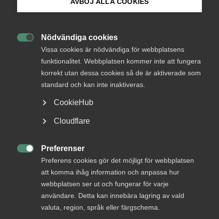
AVBÖJ ALLA COOKIES
över två år
Bli medlem
Nödvändiga cookies
Avtalsrörelse
31 mars 2023
Pressmeddelanden

Logga in på Arbetsgivarguiden
Vissa cookies är nödvändiga för webbplatsens
funktionalitet. Webbplatsen kommer inte att fungera
korrekt utan dessa cookies så de är aktiverade som
Sök på almega.se
standard och kan inte inaktiveras.
MER OM AVTALSRÖRELSE
CookieHub
Press
29 juni
Cloudflare
In English
Med hot som verktyg byggs ingen tillit
Cookie-inställningar
Preferenser

Preferens cookies gör det möjligt för webbplatsen
att komma ihåg information och anpassa hur
webbplatsen ser ut och fungerar för varje
Löneökningarna på svensk arbetsmarknad blir 7,4
användare. Detta kan innebära lagring av vald
procent över en tvåårsperiod. Detta efter att
valuta, region, språk eller färgschema.
industrins parter kommit fram till en