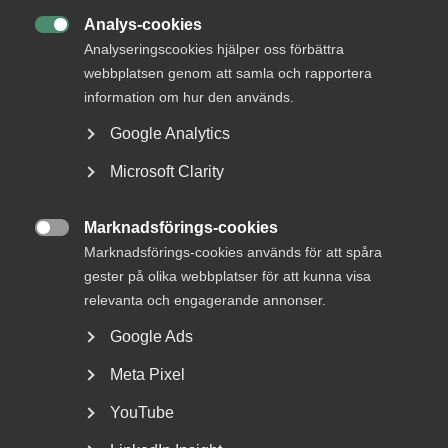
Analys-cookies
Almegas konjunkturprognos: Kompetens­

Analyseringscookies hjälper oss förbättra
bristen alltmer akut
webbplatsen genom att samla och rapportera
information om hur den används.
Google Analytics
Läs nästa rapport
Microsoft Clarity
Almegas tjänsteindikator för andra
Marknadsförings-cookies
kvartalet 2026

Marknadsförings-cookies används för att spåra
gester på olika webbplatser för att kunna visa
relevanta och engagerande annonser.
Google Ads
Bli en del av framtidens
arbetsliv
Meta Pixel
YouTube
Jobb & karriär