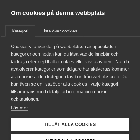
Almega
Förbund
Om cookies på denna webbplats
Almega Tjänste­förbunden
/
Aktuellt
/
Rapporter
/
Om Almega
Kategori
Lista över cookies
Almega Tjänste­företagen
Aktuellt
Cookies vi använder på webbplatsen är uppdelade i
Almega Utbildning
kategorier och nedan kan du läsa vad de innebär och
21 maj 2012
Rapporter
Innovations­företagen
tacka ja eller nej till alla cookies eller vissa av dem. När du
Medlemskapet
avaktiverar kategorier som tidigare har aktiverats kommer
Kompetens­företagen
Tjänsteinnovationer
alla cookies i den kategorin tas bort från webbläsaren. Du
Mina sidor
kan även se en lista över alla cookies i varje kategori
Medie­företagen
för ökad
tillsammans med detaljerad information i cookie-
Kontakt
Säkerhets­företagen
konkurrenskraft
deklarationen.
Läs mer
Tåg­företagen
Kurser & utbildningar
Vård­företagarna
TILLÅT ALLA COOKIES
Påverkansarbete
Framväxten av nya företag och arbetstillfällen sker