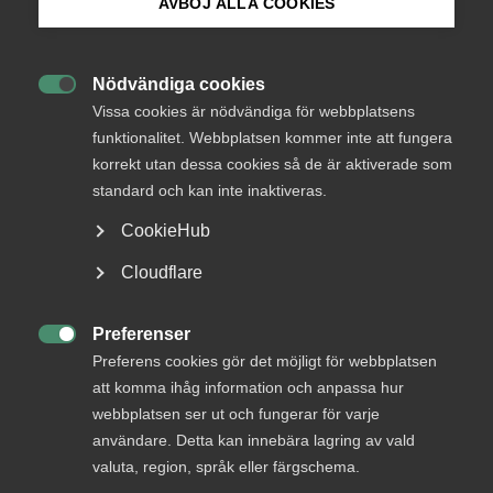
AVBÖJ ALLA COOKIES
framförallt inom olika tjänstenäringar. Vad som
Bli medlem
kanske är mindre välkänt är att tjänsteföretagen
också spelar en växande roll för
Nödvändiga cookies

Logga in på Arbetsgivarguiden
innovationskraften. I takt med att vi rör oss mot
Vissa cookies är nödvändiga för webbplatsens
ökat tjänsteinnehåll i samhällsekonomin blir det allt
funktionalitet. Webbplatsen kommer inte att fungera
viktigare att stimulera till innovationer inom
korrekt utan dessa cookies så de är aktiverade som
Sök på almega.se
tjänstesektorn.
standard och kan inte inaktiveras.
CookieHub
Press
Författare: Nima Sanandaji, vd tankesmedjan Captus.
Cloudflare
In English
Läs
rapporten
(PDF)
Cookie-inställningar
Preferenser

Preferens cookies gör det möjligt för webbplatsen
att komma ihåg information och anpassa hur
webbplatsen ser ut och fungerar för varje
användare. Detta kan innebära lagring av vald
valuta, region, språk eller färgschema.
Läs föregående rapport