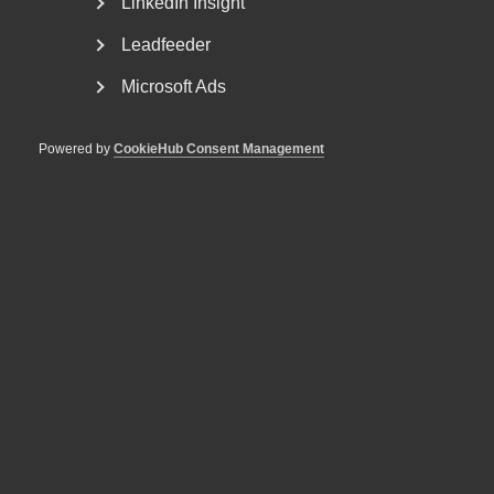
LinkedIn Insight
Om Almega
Bli medlem
Leadfeeder
Microsoft Ads
Rådgivning, hjälp och
kontakt
Powered by
CookieHub Consent Management
Rådgivning och hjälp
Mina sidor
Kontakta Almega
Arbetsgivarguiden
hjälper dig att göra rätt
Logga in