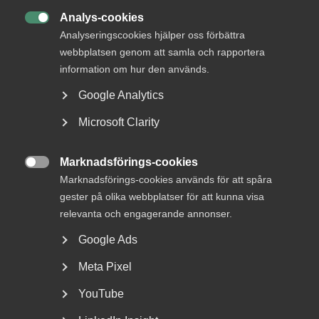
Analys-cookies
Jobb & karriär

Analyseringscookies hjälper oss förbättra
Om Almega
webbplatsen genom att samla och rapportera
Bli medlem
information om hur den används.
Google Analytics
Rådgivning, hjälp och
Microsoft Clarity
kontakt
Rådgivning och hjälp
Marknadsförings-cookies

Marknadsförings-cookies används för att spåra
Mina sidor
gester på olika webbplatser för att kunna visa
Kontakta Almega
relevanta och engagerande annonser.
Google Ads
Arbetsgivarguiden
Meta Pixel
hjälper dig att göra rätt
YouTube