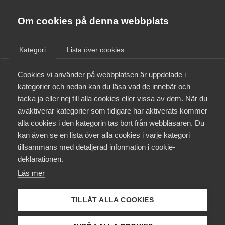
Almega
Förbund
Om cookies på denna webbplats
Almega Tjänste­förbunden
Om Almega
Kategori
Lista över cookies
Kompetensavdrag
Almega Tjänste­företagen
Aktuellt
Cookies vi använder på webbplatsen är uppdelade i
Almega Utbildning
kategorier och nedan kan du läsa vad de innebär och
Innovations­företagen
tacka ja eller nej till alla cookies eller vissa av dem. När du
Medlemskapet
avaktiverar kategorier som tidigare har aktiverats kommer
Kompetens­företagen
alla cookies i den kategorin tas bort från webbläsaren. Du
Mina sidor
kan även se en lista över alla cookies i varje kategori
Medie­företagen
tillsammans med detaljerad information i cookie-
Kontakt
Säkerhets­företagen
deklarationen.
Läs mer
Tåg­företagen
Kurser & utbildningar
Vård­företagarna
TILLÅT ALLA COOKIES
Påverkansarbete