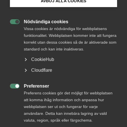
AVBÖJ ALLA COOKIES
Bli medlem
Arbetsmarknad
3 maj 2022
Pressmeddelanden
Nödvändiga cookies

Logga in på Arbetsgivarguiden
Välkommet förslag från MP om
Vissa cookies är nödvändiga för webbplatsens
funktionalitet. Webbplatsen kommer inte att fungera
kompetensavdraget
korrekt utan dessa cookies så de är aktiverade som
Sök på almega.se
standard och kan inte inaktiveras.
Miljöpartiet har idag presenterat sin vårbudgetmotion,
med bland annat ett förslag på skatteavdrag för företags
CookieHub
utbildningskostnader. Detta välkomnas av Almega och
Press
förbund, däribland TechSverige och Innovationsföretagen.
Cloudflare
In English
Cookie-inställningar
Preferenser

Preferens cookies gör det möjligt för webbplatsen
att komma ihåg information och anpassa hur
webbplatsen ser ut och fungerar för varje
Bli en del av framtidens
användare. Detta kan innebära lagring av vald
arbetsliv
valuta, region, språk eller färgschema.