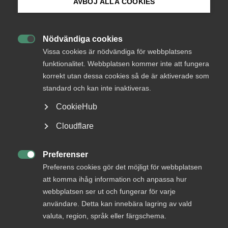
AVBÖJ ALLA COOKIES
Bli medlem
Arbetsgivarfrågor
4 mars 2025
Artiklar
Nödvändiga cookies

Logga in på Arbetsgivarguiden
Framförhållning a och o vid
Vissa cookies är nödvändiga för webbplatsens
funktionalitet. Webbplatsen kommer inte att fungera
workation
korrekt utan dessa cookies så de är aktiverade som
Sök på almega.se
standard och kan inte inaktiveras.
Förlänga utlandsresan genom att jobba på distans är inga
problem, eller? Almegas arbetsrättsjurist Mia Fransson
CookieHub
reder ut!
Press
Cloudflare
In English
Cookie-inställningar
Preferenser

Preferens cookies gör det möjligt för webbplatsen
att komma ihåg information och anpassa hur
webbplatsen ser ut och fungerar för varje
Bli en del av framtidens
användare. Detta kan innebära lagring av vald
arbetsliv
valuta, region, språk eller färgschema.