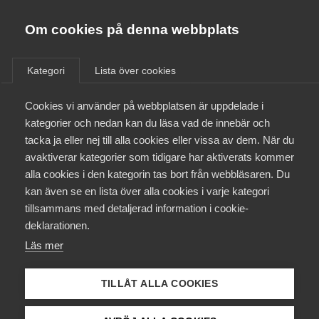
Almega
Förbund
Om cookies på denna webbplats
Almega Tjänste­förbunden
Om Almega
Kategori
Lista över cookies
distansarbete
Almega Tjänste­företagen
Aktuellt
Cookies vi använder på webbplatsen är uppdelade i
Almega Utbildning
kategorier och nedan kan du läsa vad de innebär och
Innovations­företagen
tacka ja eller nej till alla cookies eller vissa av dem. När du
Medlemskapet
avaktiverar kategorier som tidigare har aktiverats kommer
Kompetens­företagen
alla cookies i den kategorin tas bort från webbläsaren. Du
Mina sidor
kan även se en lista över alla cookies i varje kategori
Medie­företagen
tillsammans med detaljerad information i cookie-
Kontakt
Säkerhets­företagen
deklarationen.
Läs mer
Tåg­företagen
Kurser & utbildningar
Vård­företagarna
TILLÅT ALLA COOKIES
Påverkansarbete