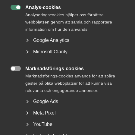
Jobb & karriär
Analys-cookies
Om Almega

Analyseringscookies hjälper oss förbättra
Bli medlem
webbplatsen genom att samla och rapportera
information om hur den används.
Rådgivning, hjälp och
Google Analytics
kontakt
Microsoft Clarity
Rådgivning och hjälp
Marknadsförings-cookies
Mina sidor

Marknadsförings-cookies används för att spåra
Kontakta Almega
gester på olika webbplatser för att kunna visa
relevanta och engagerande annonser.
Google Ads
Arbetsgivarguiden
hjälper dig att göra rätt
Meta Pixel
YouTube
Logga in