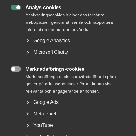
Analys-cookies
Rådgivning, hjälp och

Analyseringscookies hjälper oss förbättra
kontakt
webbplatsen genom att samla och rapportera
information om hur den används.
Rådgivning och hjälp
Google Analytics
Mina sidor
Microsoft Clarity
Kontakta Almega
Marknadsförings-cookies

Marknadsförings-cookies används för att spåra
Arbetsgivarguiden
gester på olika webbplatser för att kunna visa
hjälper dig att göra rätt
relevanta och engagerande annonser.
Google Ads
Logga in
Meta Pixel
Bli medlem
YouTube