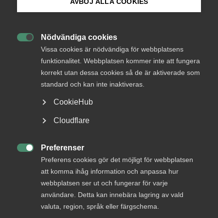
AVBÖJ ALLA COOKIES
Bli medlem
Status
Nödvändiga cookies
Besvarad

Logga in på Arbetsgivarguiden
Vissa cookies är nödvändiga för webbplatsens
Från
funktionalitet. Webbplatsen kommer inte att fungera
Justitiedepartementet
korrekt utan dessa cookies så de är aktiverade som
Sök på almega.se
Svar senast
standard och kan inte inaktiveras.
17 oktober 2014
CookieHub
Press
Cloudflare
In English
Bli en del av framtidens
Cookie-inställningar
Preferenser
arbetsliv

Preferens cookies gör det möjligt för webbplatsen
att komma ihåg information och anpassa hur
Jobb & karriär
webbplatsen ser ut och fungerar för varje
Om Almega
användare. Detta kan innebära lagring av vald
valuta, region, språk eller färgschema.
Bli medlem