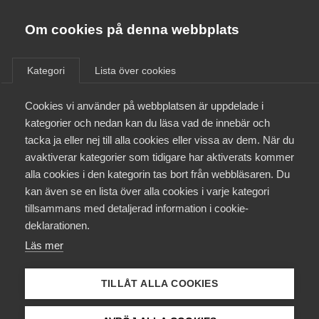
Almega
Förbund
Om cookies på denna webbplats
Almega Tjänste­förbunden
Aktuellt
/
Remisser
Om Almega
Kategori
Lista över cookies
Almega Tjänste­företagen
Aktuellt
Cookies vi använder på webbplatsen är uppdelade i
Almega Utbildning
Utkast till lagrådsremiss
kategorier och nedan kan du läsa vad de innebär och
Ledningsrätt i tomträtt
Innovations­företagen
tacka ja eller nej till alla cookies eller vissa av dem. När du
Medlemskapet
avaktiverar kategorier som tidigare har aktiverats kommer
Kompetens­företagen
alla cookies i den kategorin tas bort från webbläsaren. Du
Remiss
Mina sidor
kan även se en lista över alla cookies i varje kategori
Medie­företagen
tillsammans med detaljerad information i cookie-
Kontakt
Säkerhets­företagen
deklarationen.
Läs remissen
Läs mer
Tåg­företagen
Kurser & utbildningar
Läs
remissvaret
Vård­företagarna
TILLÅT ALLA COOKIES
Påverkansarbete