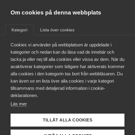
Almega
Förbund
Om cookies på denna webbplats
Almega Tjänste­förbunden
Aktuellt
/
Remisser
Om Almega
Kategori
Lista över cookies
Almega Tjänste­företagen
Aktuellt
Cookies vi använder på webbplatsen är uppdelade i
Almega Utbildning
Remiss av departements­
kategorier och nedan kan du läsa vad de innebär och
promemorian Lätt byte –
Innovations­företagen
tacka ja eller nej till alla cookies eller vissa av dem. När du
Medlemskapet
Enklare att välja ny
avaktiverar kategorier som tidigare har aktiverats kommer
Kompetens­företagen
leverantör av elektriska
alla cookies i den kategorin tas bort från webbläsaren. Du
Mina sidor
kan även se en lista över alla cookies i varje kategori
Medie­företagen
kommunikationstjänster (Ds
tillsammans med detaljerad information i cookie-
2013:9)
Kontakt
Säkerhets­företagen
deklarationen.
Läs mer
Tåg­företagen
Kurser & utbildningar
Remiss
Vård­företagarna
TILLÅT ALLA COOKIES
Påverkansarbete