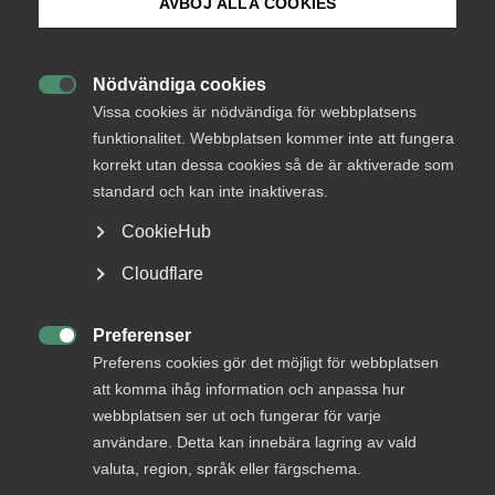
AVBÖJ ALLA COOKIES
Läs
remissvaret
Bli medlem
Nödvändiga cookies

Logga in på Arbetsgivarguiden
Vissa cookies är nödvändiga för webbplatsens
funktionalitet. Webbplatsen kommer inte att fungera
Status
korrekt utan dessa cookies så de är aktiverade som
Sök på almega.se
Under bearbetning
standard och kan inte inaktiveras.
Från
Näringsdepartementet
CookieHub
Press
Svar senast
Cloudflare
13 juni 2013
In English
Cookie-inställningar
Preferenser

Preferens cookies gör det möjligt för webbplatsen
Läs remissen
att komma ihåg information och anpassa hur
webbplatsen ser ut och fungerar för varje
användare. Detta kan innebära lagring av vald
valuta, region, språk eller färgschema.
Bli en del av framtidens