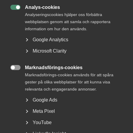
arbetsliv
Analys-cookies

Analyseringscookies hjälper oss förbättra
Jobb & karriär
webbplatsen genom att samla och rapportera
Om Almega
information om hur den används.
Bli medlem
Google Analytics
Microsoft Clarity
Rådgivning, hjälp och
kontakt
Marknadsförings-cookies

Marknadsförings-cookies används för att spåra
Rådgivning och hjälp
gester på olika webbplatser för att kunna visa
Mina sidor
relevanta och engagerande annonser.
Kontakta Almega
Google Ads
Meta Pixel
Arbetsgivarguiden
YouTube
hjälper dig att göra rätt