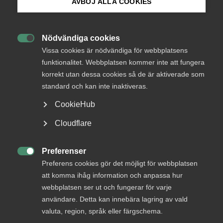
AVBÖJ ALLA COOKIES
IT & Telekomföretagen avstod från att svara.
Bli medlem
Nödvändiga cookies

Logga in på Arbetsgivarguiden
Vissa cookies är nödvändiga för webbplatsens
funktionalitet. Webbplatsen kommer inte att fungera
Status
korrekt utan dessa cookies så de är aktiverade som
Sök på almega.se
standard och kan inte inaktiveras.
Från
PTS
CookieHub
Svar senast
Press
Cloudflare
22 februari 2012
In English
Cookie-inställningar
Preferenser

Läs remissen
Preferens cookies gör det möjligt för webbplatsen
att komma ihåg information och anpassa hur
webbplatsen ser ut och fungerar för varje
användare. Detta kan innebära lagring av vald
valuta, region, språk eller färgschema.
Bli en del av framtidens