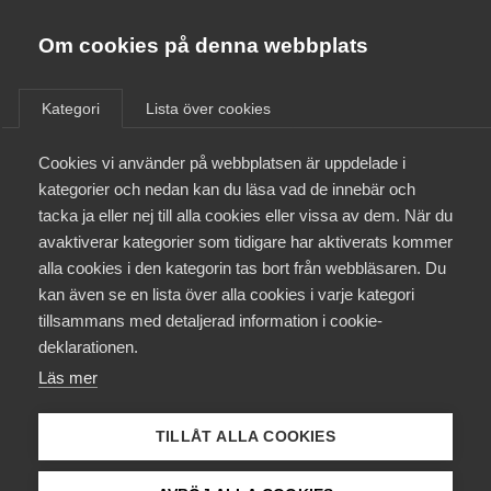
Almega
Förbund
Om cookies på denna webbplats
Almega Tjänste­förbunden
Aktuellt
/
Remisser
Om Almega
Kategori
Lista över cookies
Almega Tjänste­företagen
Aktuellt
Cookies vi använder på webbplatsen är uppdelade i
Almega Utbildning
Remiss angående PTS förslag
kategorier och nedan kan du läsa vad de innebär och
till föreskrifter om undantag
Innovations­företagen
tacka ja eller nej till alla cookies eller vissa av dem. När du
Medlemskapet
från tillståndsplikt för vissa
avaktiverar kategorier som tidigare har aktiverats kommer
Kompetens­företagen
radiosändare
alla cookies i den kategorin tas bort från webbläsaren. Du
Mina sidor
kan även se en lista över alla cookies i varje kategori
Medie­företagen
tillsammans med detaljerad information i cookie-
Kontakt
Säkerhets­företagen
Remiss
deklarationen.
Läs mer
Tåg­företagen
Kurser & utbildningar
Vård­företagarna
Inkom från PTS den 27 januari 2012
TILLÅT ALLA COOKIES
Påverkansarbete