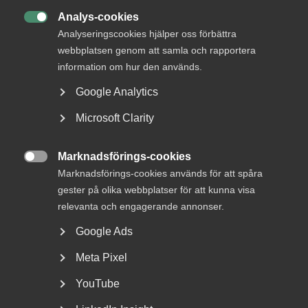
arbetsliv
Analys-cookies

Analyseringscookies hjälper oss förbättra
Jobb & karriär
webbplatsen genom att samla och rapportera
Om Almega
information om hur den används.
Bli medlem
Google Analytics
Microsoft Clarity
Rådgivning, hjälp och
kontakt
Marknadsförings-cookies

Marknadsförings-cookies används för att spåra
Rådgivning och hjälp
gester på olika webbplatser för att kunna visa
Mina sidor
relevanta och engagerande annonser.
Kontakta Almega
Google Ads
Meta Pixel
Arbetsgivarguiden
YouTube
hjälper dig att göra rätt