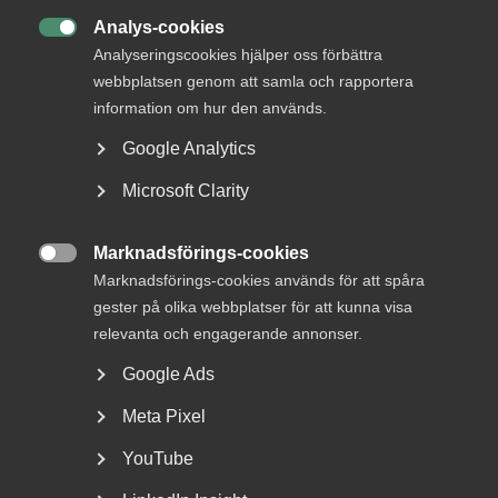
arbetsliv
Analys-cookies

Jobb & karriär
Analyseringscookies hjälper oss förbättra
webbplatsen genom att samla och rapportera
Om Almega
information om hur den används.
Bli medlem
Google Analytics
Rådgivning, hjälp och
Microsoft Clarity
kontakt
Marknadsförings-cookies

Rådgivning och hjälp
Marknadsförings-cookies används för att spåra
gester på olika webbplatser för att kunna visa
Mina sidor
relevanta och engagerande annonser.
Kontakta Almega
Google Ads
Meta Pixel
Arbetsgivarguiden
hjälper dig att göra rätt
YouTube