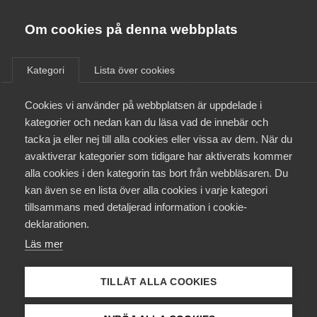
Almega
Förbund
Om cookies på denna webbplats
Almega Tjänste­förbunden
Aktuellt
/
Remisser
Om Almega
Kategori
Lista över cookies
Almega Tjänste­företagen
Aktuellt
Cookies vi använder på webbplatsen är uppdelade i
Almega Utbildning
Promemorian
kategorier och nedan kan du läsa vad de innebär och
Skattereduktion för
Innovations­företagen
tacka ja eller nej till alla cookies eller vissa av dem. När du
Medlemskapet
reparation och underhåll av
avaktiverar kategorier som tidigare har aktiverats kommer
Kompetens­företagen
vitvaror
alla cookies i den kategorin tas bort från webbläsaren. Du
Mina sidor
kan även se en lista över alla cookies i varje kategori
Medie­företagen
tillsammans med detaljerad information i cookie-
Kontakt
Säkerhets­företagen
Remiss
deklarationen.
Läs mer
Tåg­företagen
Kurser & utbildningar
Vård­företagarna
TILLÅT ALLA COOKIES
Påverkansarbete
Läs
remissvaret