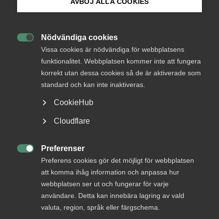
AVBÖJ ALLA COOKIES
Bli medlem
Nödvändiga cookies

Logga in på Arbetsgivarguiden
Vissa cookies är nödvändiga för webbplatsens
Status
funktionalitet. Webbplatsen kommer inte att fungera
Besvarad
korrekt utan dessa cookies så de är aktiverade som
Sök på almega.se
standard och kan inte inaktiveras.
Från
Finansdepartementet
CookieHub
Svar senast
Press
Cloudflare
27 april 2016
In English
Cookie-inställningar
Preferenser
Läs remissen

Preferens cookies gör det möjligt för webbplatsen
att komma ihåg information och anpassa hur
webbplatsen ser ut och fungerar för varje
användare. Detta kan innebära lagring av vald
Bli en del av framtidens
valuta, region, språk eller färgschema.