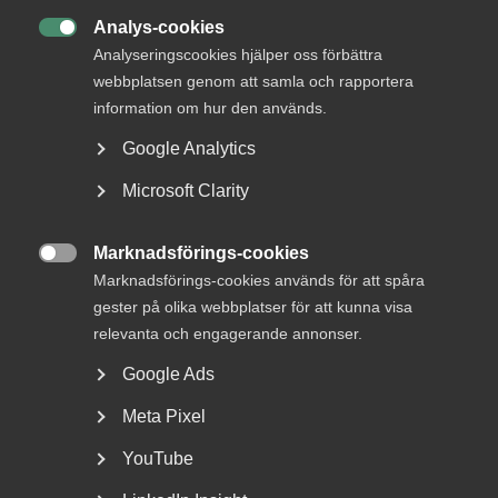
+46 70 345 69 50
Analys-cookies
E-post

Analyseringscookies hjälper oss förbättra
webbplatsen genom att samla och rapportera
Läs mer
information om hur den används.
Google Analytics
Bli en del av framtidens
arbetsliv
Microsoft Clarity
Jobb & karriär
Marknadsförings-cookies

Om Almega
Marknadsförings-cookies används för att spåra
gester på olika webbplatser för att kunna visa
Bli medlem
relevanta och engagerande annonser.
Google Ads
Rådgivning, hjälp och
kontakt
Meta Pixel
Rådgivning och hjälp
YouTube
Mina sidor