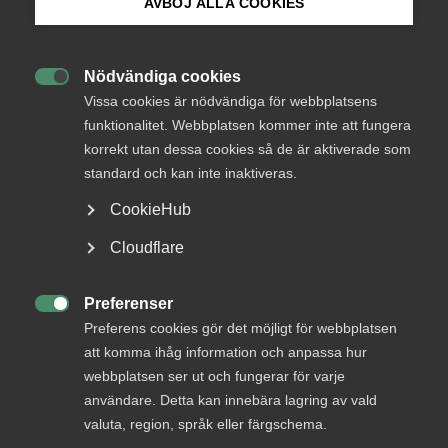
AVBÖJ ALLA COOKIES
Bli medlem
Status
Nödvändiga cookies
Avstod från att svara

Logga in på Arbetsgivarguiden
Vissa cookies är nödvändiga för webbplatsens
funktionalitet. Webbplatsen kommer inte att fungera
Från
Näringsdepartementet
korrekt utan dessa cookies så de är aktiverade som
Sök på almega.se
standard och kan inte inaktiveras.
Svar senast
1 juli 2013
CookieHub
Press
Cloudflare
In English
KONTAKTPERSON
Cookie-inställningar
Preferenser
Anne-Marie Fransson

Preferens cookies gör det möjligt för webbplatsen
tf. Förbundsdirektör
att komma ihåg information och anpassa hur
webbplatsen ser ut och fungerar för varje
användare. Detta kan innebära lagring av vald
valuta, region, språk eller färgschema.
+46 8 762 69 50