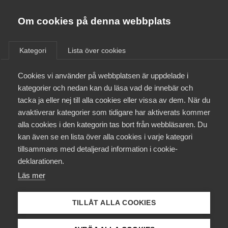
Almega
Förbund
Om cookies på denna webbplats
Almega Tjänste­förbunden
Aktuellt
/
Remisser
Om Almega
Kategori
Lista över cookies
Almega Tjänste­företagen
Aktuellt
Cookies vi använder på webbplatsen är uppdelade i
Almega Utbildning
Promemoria om grupp­
kategorier och nedan kan du läsa vad de innebär och
undantag för
Innovations­företagen
tacka ja eller nej till alla cookies eller vissa av dem. När du
Medlemskapet
konkurrensbegränsande
avaktiverar kategorier som tidigare har aktiverats kommer
Kompetens­företagen
avtal om tekniköverföring –
alla cookies i den kategorin tas bort från webbläsaren. Du
Mina sidor
kan även se en lista över alla cookies i varje kategori
Medie­företagen
anpassning till nya EU-
tillsammans med detaljerad information i cookie-
rättsliga regler
Kontakt
Säkerhets­företagen
deklarationen.
Läs mer
Tåg­företagen
Kurser & utbildningar
Remiss
Vård­företagarna
TILLÅT ALLA COOKIES
Påverkansarbete