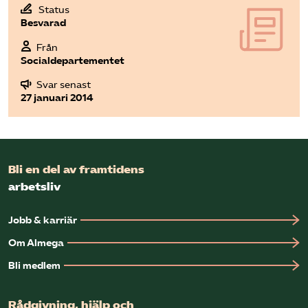
Status
Besvarad
Bli medlem
Från
Socialdepartementet
Logga in på Arbetsgivarguiden
Svar senast
27 januari 2014
Sök på almega.se
Press
Bli en del av framtidens
In English
arbetsliv
Cookie-inställningar
Jobb & karriär
Om Almega
Bli medlem
Rådgivning, hjälp och