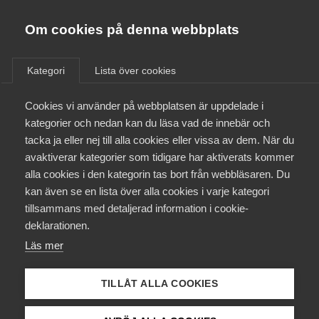
Almega
Förbund
Om cookies på denna webbplats
Almega Tjänste­förbunden
Aktuellt
/
Remisser
Om Almega
Kategori
Lista över cookies
Almega Tjänste­företagen
Aktuellt
Cookies vi använder på webbplatsen är uppdelade i
Almega Utbildning
En ny taltidnings­verksamhet
kategorier och nedan kan du läsa vad de innebär och
(Ds 2012:12)
Innovations­företagen
tacka ja eller nej till alla cookies eller vissa av dem. När du
Medlemskapet
avaktiverar kategorier som tidigare har aktiverats kommer
Kompetens­företagen
alla cookies i den kategorin tas bort från webbläsaren. Du
Remiss
Mina sidor
kan även se en lista över alla cookies i varje kategori
Medie­företagen
tillsammans med detaljerad information i cookie-
Kontakt
Säkerhets­företagen
deklarationen.
Läs mer
Tåg­företagen
Kurser & utbildningar
Vård­företagarna
TILLÅT ALLA COOKIES
Status
Påverkansarbete
Under bearbetning