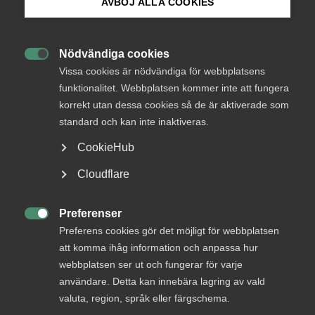
AVBÖJ ALLA COOKIES
Svar senast
6 juli 2012
Bli medlem
Nödvändiga cookies

Logga in på Arbetsgivarguiden
Vissa cookies är nödvändiga för webbplatsens
funktionalitet. Webbplatsen kommer inte att fungera
Bli en del av framtidens
korrekt utan dessa cookies så de är aktiverade som
Sök på almega.se
arbetsliv
standard och kan inte inaktiveras.
Jobb & karriär
CookieHub
Om Almega
Press
Cloudflare
Bli medlem
In English
Cookie-inställningar
Preferenser

Rådgivning, hjälp och
Preferens cookies gör det möjligt för webbplatsen
kontakt
att komma ihåg information och anpassa hur
webbplatsen ser ut och fungerar för varje
Rådgivning och hjälp
användare. Detta kan innebära lagring av vald
valuta, region, språk eller färgschema.
Mina sidor