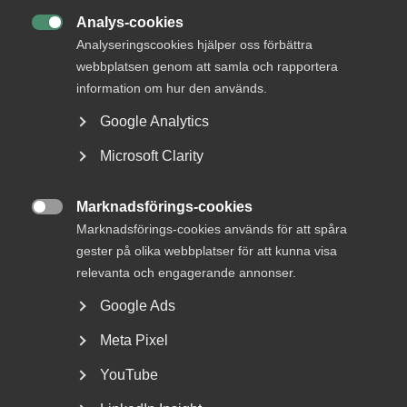
Analys-cookies

Analyseringscookies hjälper oss förbättra
Bli en del av framtidens
webbplatsen genom att samla och rapportera
arbetsliv
information om hur den används.
Jobb & karriär
Google Analytics
Om Almega
Microsoft Clarity
Bli medlem
Marknadsförings-cookies

Rådgivning, hjälp och
Marknadsförings-cookies används för att spåra
gester på olika webbplatser för att kunna visa
kontakt
relevanta och engagerande annonser.
Rådgivning och hjälp
Google Ads
Mina sidor
Meta Pixel
Kontakta Almega
YouTube