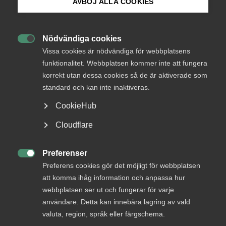
AVBÖJ ALLA COOKIES
Bli medlem
Status
Avstod från att svara
Nödvändiga cookies

Logga in på Arbetsgivarguiden
Svar senast
Vissa cookies är nödvändiga för webbplatsens
17 januari 2013
funktionalitet. Webbplatsen kommer inte att fungera
korrekt utan dessa cookies så de är aktiverade som
Sök på almega.se
standard och kan inte inaktiveras.
KONTAKTPERSON
CookieHub
Cemille Üstün
Press
Cloudflare
Näringspolitisk expert
In English
Cookie-inställningar
Preferenser

Preferens cookies gör det möjligt för webbplatsen
+46 8 762 67 04
att komma ihåg information och anpassa hur
+46 70 345 67 04
webbplatsen ser ut och fungerar för varje
E-post
användare. Detta kan innebära lagring av vald
valuta, region, språk eller färgschema.
Läs mer