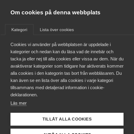
Almega
Förbund
Om cookies på denna webbplats
Almega Tjänste­förbunden
Aktuellt
/
Remisser
Om Almega
Kategori
Lista över cookies
Almega Tjänste­företagen
Aktuellt
Cookies vi använder på webbplatsen är uppdelade i
Almega Utbildning
Departements­promemoria
kategorier och nedan kan du läsa vad de innebär och
om anmälan enligt tjänste­
Innovations­företagen
tacka ja eller nej till alla cookies eller vissa av dem. När du
Medlemskapet
direktivet av förslag till vissa
avaktiverar kategorier som tidigare har aktiverats kommer
Kompetens­företagen
kommunala föreskrifter (Ds
alla cookies i den kategorin tas bort från webbläsaren. Du
Mina sidor
kan även se en lista över alla cookies i varje kategori
Medie­företagen
2012:41)
tillsammans med detaljerad information i cookie-
Kontakt
Säkerhets­företagen
deklarationen.
Remiss
Läs mer
Tåg­företagen
Kurser & utbildningar
Vård­företagarna
TILLÅT ALLA COOKIES
Påverkansarbete