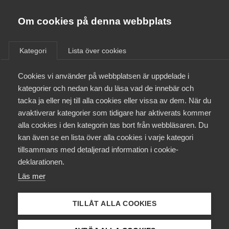
Almega
Förbund
Om cookies på denna webbplats
Almega Tjänste­förbunden
Aktuellt
/
Remisser
Om Almega
Kategori
Lista över cookies
Almega Tjänste­företagen
Aktuellt
Cookies vi använder på webbplatsen är uppdelade i
Almega Utbildning
Departements­promemoria
kategorier och nedan kan du läsa vad de innebär och
Ändringar i fråga om
Innovations­företagen
tacka ja eller nej till alla cookies eller vissa av dem. När du
Medlemskapet
sysselsättning för
avaktiverar kategorier som tidigare har aktiverats kommer
Kompetens­företagen
asylsökande och
alla cookies i den kategorin tas bort från webbläsaren. Du
Mina sidor
kan även se en lista över alla cookies i varje kategori
Medie­företagen
kommunplacering av
tillsammans med detaljerad information i cookie-
ensamkommande barn
Kontakt
Säkerhets­företagen
deklarationen.
Läs mer
Tåg­företagen
Kurser & utbildningar
Remiss
Vård­företagarna
TILLÅT ALLA COOKIES
Påverkansarbete