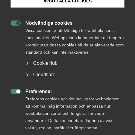
AVBÖJ ALLA COOKIES
Bli medlem
Läs
remissen
Nödvändiga cookies

Logga in på Arbetsgivarguiden
Vissa cookies är nödvändiga för webbplatsens
funktionalitet. Webbplatsen kommer inte att fungera
korrekt utan dessa cookies så de är aktiverade som
Sök på almega.se
standard och kan inte inaktiveras.
Status
Under bearbetning
CookieHub
Från
Press
Cloudflare
Arbetsmarknadsdepartementet
In English
Svar senast
Cookie-inställningar
Preferenser
12 augusti 2016

Preferens cookies gör det möjligt för webbplatsen
att komma ihåg information och anpassa hur
webbplatsen ser ut och fungerar för varje
användare. Detta kan innebära lagring av vald
Bli en del av framtidens
valuta, region, språk eller färgschema.
arbetsliv