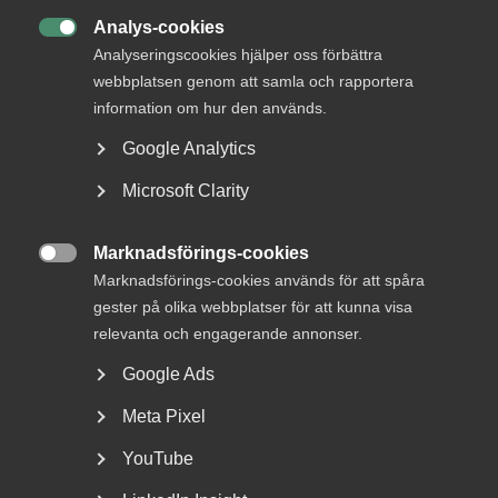
Analys-cookies
Jobb & karriär

Analyseringscookies hjälper oss förbättra
Om Almega
webbplatsen genom att samla och rapportera
information om hur den används.
Bli medlem
Google Analytics
Rådgivning, hjälp och
Microsoft Clarity
kontakt
Marknadsförings-cookies
Rådgivning och hjälp

Marknadsförings-cookies används för att spåra
Mina sidor
gester på olika webbplatser för att kunna visa
relevanta och engagerande annonser.
Kontakta Almega
Google Ads
Arbetsgivarguiden
Meta Pixel
hjälper dig att göra rätt
YouTube