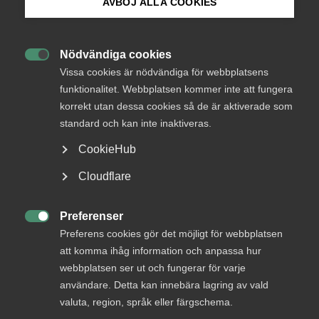
Under bearbetning
AVBÖJ ALLA COOKIES
Bli medlem
Från
Justitiedepartementet
Nödvändiga cookies
Svar senast

Logga in på Arbetsgivarguiden
Vissa cookies är nödvändiga för webbplatsens
20 november 2015
funktionalitet. Webbplatsen kommer inte att fungera
korrekt utan dessa cookies så de är aktiverade som
Sök på almega.se
standard och kan inte inaktiveras.
Läs remissen
CookieHub
Press
Cloudflare
KONTAKTPERSON
In English
Anne-Marie Fransson
Cookie-inställningar
Preferenser

Preferens cookies gör det möjligt för webbplatsen
tf. Förbundsdirektör
att komma ihåg information och anpassa hur
webbplatsen ser ut och fungerar för varje
användare. Detta kan innebära lagring av vald
+46 8 762 69 50
valuta, region, språk eller färgschema.
+46 70 345 69 50