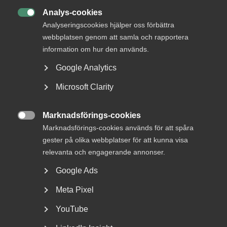
E-post
Analys-cookies

Analyseringscookies hjälper oss förbättra
Läs mer
webbplatsen genom att samla och rapportera
information om hur den används.
Bli en del av framtidens
Google Analytics
arbetsliv
Microsoft Clarity
Jobb & karriär
Marknadsförings-cookies
Om Almega

Marknadsförings-cookies används för att spåra
Bli medlem
gester på olika webbplatser för att kunna visa
relevanta och engagerande annonser.
Rådgivning, hjälp och
Google Ads
kontakt
Meta Pixel
Rådgivning och hjälp
YouTube
Mina sidor