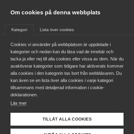
Almega
Förbund
Om cookies på denna webbplats
Almega Tjänste­förbunden
Aktuellt
/
Remisser
Om Almega
Kategori
Lista över cookies
Almega Tjänste­företagen
Aktuellt
Cookies vi använder på webbplatsen är uppdelade i
Almega Utbildning
Betänkandet
kategorier och nedan kan du läsa vad de innebär och
Myndighetsdatalag (SOU
Innovations­företagen
tacka ja eller nej till alla cookies eller vissa av dem. När du
Medlemskapet
2015:39)
avaktiverar kategorier som tidigare har aktiverats kommer
Kompetens­företagen
alla cookies i den kategorin tas bort från webbläsaren. Du
Mina sidor
kan även se en lista över alla cookies i varje kategori
Medie­företagen
Remiss
tillsammans med detaljerad information i cookie-
Kontakt
Säkerhets­företagen
deklarationen.
Läs mer
Tåg­företagen
Kurser & utbildningar
Vård­företagarna
TILLÅT ALLA COOKIES
Påverkansarbete
Status