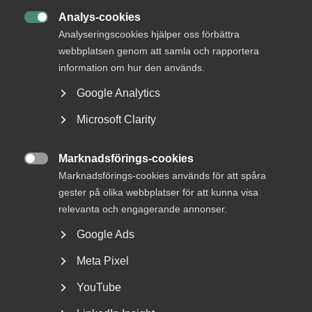
Bli en del av framtidens
Analys-cookies

arbetsliv
Analyseringscookies hjälper oss förbättra
webbplatsen genom att samla och rapportera
Jobb & karriär
information om hur den används.
Om Almega
Google Analytics
Bli medlem
Microsoft Clarity
Rådgivning, hjälp och
Marknadsförings-cookies
kontakt

Marknadsförings-cookies används för att spåra
gester på olika webbplatser för att kunna visa
Rådgivning och hjälp
relevanta och engagerande annonser.
Mina sidor
Google Ads
Kontakta Almega
Meta Pixel
YouTube
Arbetsgivarguiden