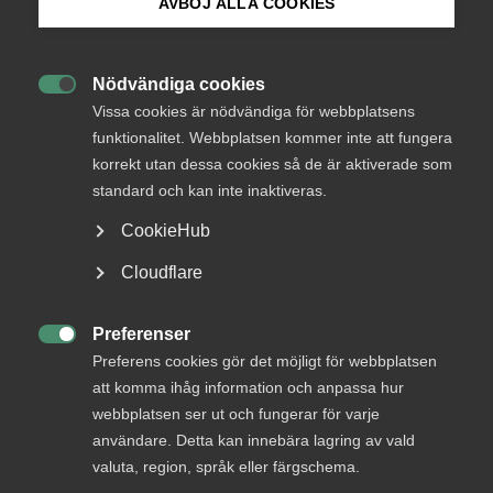
AVBÖJ ALLA COOKIES
Från
Finansdepartementet
Bli medlem
Svar senast
Nödvändiga cookies
13 juli 2015

Logga in på Arbetsgivarguiden
Vissa cookies är nödvändiga för webbplatsens
funktionalitet. Webbplatsen kommer inte att fungera
korrekt utan dessa cookies så de är aktiverade som
Sök på almega.se
KONTAKTPERSON
standard och kan inte inaktiveras.
Anne-Marie Fransson
CookieHub
tf. Förbundsdirektör
Press
Cloudflare
In English
Cookie-inställningar
Preferenser
+46 8 762 69 50

Preferens cookies gör det möjligt för webbplatsen
+46 70 345 69 50
att komma ihåg information och anpassa hur
E-post
webbplatsen ser ut och fungerar för varje
användare. Detta kan innebära lagring av vald
Läs mer
valuta, region, språk eller färgschema.