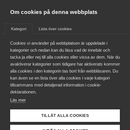
Almega
Förbund
Om cookies på denna webbplats
Almega Tjänste­förbunden
Aktuellt
/
Remisser
Om Almega
Kategori
Lista över cookies
Almega Tjänste­företagen
Aktuellt
Cookies vi använder på webbplatsen är uppdelade i
Almega Utbildning
Ändring i reglerna om
kategorier och nedan kan du läsa vad de innebär och
aggressiv marknadsföring
Innovations­företagen
tacka ja eller nej till alla cookies eller vissa av dem. När du
Medlemskapet
avaktiverar kategorier som tidigare har aktiverats kommer
Kompetens­företagen
alla cookies i den kategorin tas bort från webbläsaren. Du
Remiss
Mina sidor
kan även se en lista över alla cookies i varje kategori
Medie­företagen
tillsammans med detaljerad information i cookie-
Kontakt
Säkerhets­företagen
deklarationen.
Läs mer
Tåg­företagen
Kurser & utbildningar
Vård­företagarna
TILLÅT ALLA COOKIES
Status
Påverkansarbete
Under bearbetning