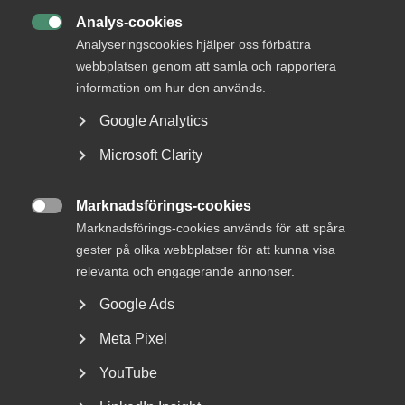
Arbetsgivarservice/förhandling
Analys-cookies

Analyseringscookies hjälper oss förbättra
Kontakt
webbplatsen genom att samla och rapportera
+46 13 25 30 22
information om hur den används.
+46 72 192 42 19
Google Analytics
natalia.bjorkman.szklarska@almega.se
Linköping
Microsoft Clarity
Kontor
Marknadsförings-cookies

Marknadsförings-cookies används för att spåra
Linköping
gester på olika webbplatser för att kunna visa
Besöksadress:
Näringslivets hus, Ågatan 9, Linköping
relevanta och engagerande annonser.
Postadress:
Box 388, 581 04 Linköping
Google Ads
Meta Pixel
YouTube