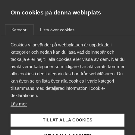
Almega
Förbund
Om cookies på denna webbplats
Almega Tjänste­förbunden
/
Kontakt
/
Natalia Björkman Szklarska
Om Almega
Kategori
Lista över cookies
Almega Tjänste­företagen
Aktuellt
Cookies vi använder på webbplatsen är uppdelade i
Almega Utbildning
Natalia Björkman
kategorier och nedan kan du läsa vad de innebär och
Innovations­företagen
tacka ja eller nej till alla cookies eller vissa av dem. När du
Medlemskapet
Szklarska
avaktiverar kategorier som tidigare har aktiverats kommer
Kompetens­företagen
alla cookies i den kategorin tas bort från webbläsaren. Du
Mina sidor
Arbetsrättsexpert
kan även se en lista över alla cookies i varje kategori
Medie­företagen
tillsammans med detaljerad information i cookie-
Kontakt
Säkerhets­företagen
deklarationen.
Läs mer
Tåg­företagen
Kurser & utbildningar
Vård­företagarna
TILLÅT ALLA COOKIES
Påverkansarbete