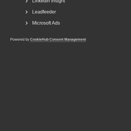
LinkedIn Insight
Leadfeeder
Microsoft Ads
Powered by
CookieHub Consent Management
Bli en del av framtidens
arbetsliv
Jobb & karriär
Om Almega
Bli medlem
Rådgivning, hjälp och