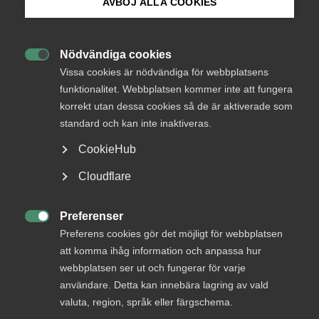
AVBÖJ ALLA COOKIES
Bli medlem
Nödvändiga cookies

Logga in på Arbetsgivarguiden
Vissa cookies är nödvändiga för webbplatsens
funktionalitet. Webbplatsen kommer inte att fungera
korrekt utan dessa cookies så de är aktiverade som
Sök på almega.se
standard och kan inte inaktiveras.
CookieHub
Bransch/Förbund
Press
Cloudflare
Innovationsföretagen, Almega Tjänsteförbunden,
In English
Hemserviceföretagen, Serviceentreprenad,
Cookie-inställningar
Preferenser
Specialservice, FM-företagen, Serviceföretagen,

Preferens cookies gör det möjligt för webbplatsen
Vårdföretagarna, Almega Tjänsteföretagen, Almega
att komma ihåg information och anpassa hur
Utbildning, Fönsterputs och andra serviceföretag
webbplatsen ser ut och fungerar för varje
användare. Detta kan innebära lagring av vald
Sakområde
valuta, region, språk eller färgschema.