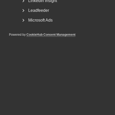
LinkedIn Insight
Leadfeeder
Microsoft Ads
Powered by
CookieHub Consent Management
Bli en del av framtidens
arbetsliv
Jobb & karriär
Om Almega
Bli medlem
Rådgivning, hjälp och