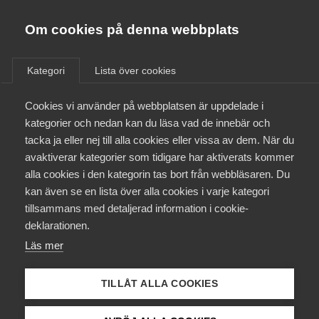
Almega
Förbund
Om cookies på denna webbplats
Almega Tjänste­förbunden
/
Kontakt
/
Hedda Mann
Om Almega
Kategori
Lista över cookies
Almega Tjänste­företagen
Aktuellt
Cookies vi använder på webbplatsen är uppdelade i
Almega Utbildning
Hedda Mann
kategorier och nedan kan du läsa vad de innebär och
Innovations­företagen
tacka ja eller nej till alla cookies eller vissa av dem. När du
Medlemskapet
avaktiverar kategorier som tidigare har aktiverats kommer
Chef Almegas arbetsgivarservice, Bitr. chefsjurist,
Kompetens­företagen
alla cookies i den kategorin tas bort från webbläsaren. Du
ARE
Mina sidor
kan även se en lista över alla cookies i varje kategori
Medie­företagen
tillsammans med detaljerad information i cookie-
Kontakt
Säkerhets­företagen
deklarationen.
Läs mer
Tåg­företagen
Kurser & utbildningar
Vård­företagarna
TILLÅT ALLA COOKIES
Påverkansarbete