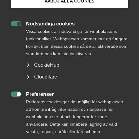
AVBÖJ ALLA COOKIES
Bli medlem
Nödvändiga cookies

Logga in på Arbetsgivarguiden
Vissa cookies är nödvändiga för webbplatsens
funktionalitet. Webbplatsen kommer inte att fungera
korrekt utan dessa cookies så de är aktiverade som
Sök på almega.se
standard och kan inte inaktiveras.
CookieHub
Press
Cloudflare
In English
Cookie-inställningar
Preferenser

Biträdande chefsjurist
Preferens cookies gör det möjligt för webbplatsen
att komma ihåg information och anpassa hur
webbplatsen ser ut och fungerar för varje
användare. Detta kan innebära lagring av vald
Sakområde
valuta, region, språk eller färgschema.
Arbetsgivarservice/förhandling, Domstolsprocesser