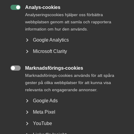
Analys-cookies

Kontakt
Analyseringscookies hjälper oss förbättra
webbplatsen genom att samla och rapportera
+46 8 762 69 19
information om hur den används.
+46 72 219 65 85
hedda.mann@almega.se
Google Analytics
Stockholm
Microsoft Clarity
Kontor
Marknadsförings-cookies

Marknadsförings-cookies används för att spåra
Stockholm
gester på olika webbplatser för att kunna visa
Besöksadress:
Storgatan 19, Stockholm
relevanta och engagerande annonser.
Postadress:
Box 555 45, 102 04 Stockholm
Google Ads
Meta Pixel
YouTube