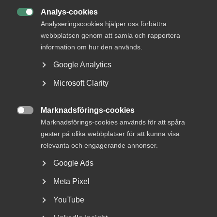
Vårdföretagarna, Vård, behandling och omsorg,
Analys-cookies

Äldreomsorg, Ambulansföretag
Analyseringscookies hjälper oss förbättra
webbplatsen genom att samla och rapportera
Sakområde
information om hur den används.
Arbetsgivarservice/förhandling
Google Analytics
Microsoft Clarity
Kontakt
+46 8 762 69 95
Marknadsförings-cookies

+46 73 982 82 42
Marknadsförings-cookies används för att spåra
ann-christin.nilsson@almega.se
gester på olika webbplatser för att kunna visa
Stockholm
relevanta och engagerande annonser.
Google Ads
Kontor
Meta Pixel
Stockholm
YouTube
Besöksadress:
Storgatan 19, Stockholm
Postadress:
Box 555 45, 102 04 Stockholm