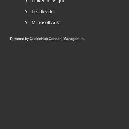
LinkedIn Insight
Leadfeeder
Microsoft Ads
Powered by
CookieHub Consent Management
Bli en del av framtidens
arbetsliv
Jobb & karriär