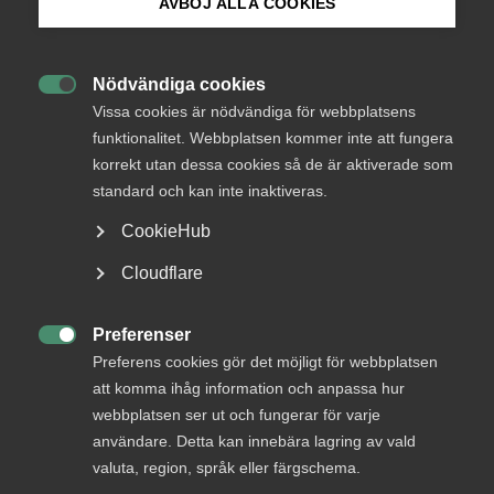
AVBÖJ ALLA COOKIES
Bli medlem
Nödvändiga cookies

Logga in på Arbetsgivarguiden
Vissa cookies är nödvändiga för webbplatsens
funktionalitet. Webbplatsen kommer inte att fungera
korrekt utan dessa cookies så de är aktiverade som
Sök på almega.se
standard och kan inte inaktiveras.
CookieHub
Press
Cloudflare
In English
Cookie-inställningar
Ann-Christin arbetar som arbetsrättsexpert på
Preferenser

Vårdföretagarna och är avtalsansvarig för
Preferens cookies gör det möjligt för webbplatsen
Läkaravtalet och kollektivavtal för Ambulans.
att komma ihåg information och anpassa hur
webbplatsen ser ut och fungerar för varje
användare. Detta kan innebära lagring av vald
valuta, region, språk eller färgschema.
Bransch/Förbund