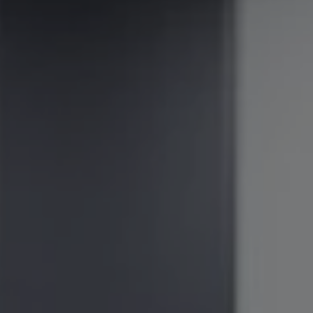
Kurser & utbildningar
Påverkansarbete
Bli medlem
Logga in på
Arbetsgivarguiden
Sök på almega.se
Press
In English
Cookie-inställningar