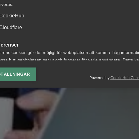
tiveras.
CookieHub
Cloudflare
ferenser
erens cookies gör det möjligt för webbplatsen att komma ihåg informat
ssa hur webbplatsen ser ut och fungerar för varje användare. Detta k
ing av vald valuta, region, språk eller färgschema.
STÄLLNINGAR
Powered by
CookieHub Con
lys-cookies
yseringscookies hjälper oss förbättra webbplatsen genom att samla oc
rmation om hur den används.
Google Analytics
Microsoft Clarity
knadsförings-cookies