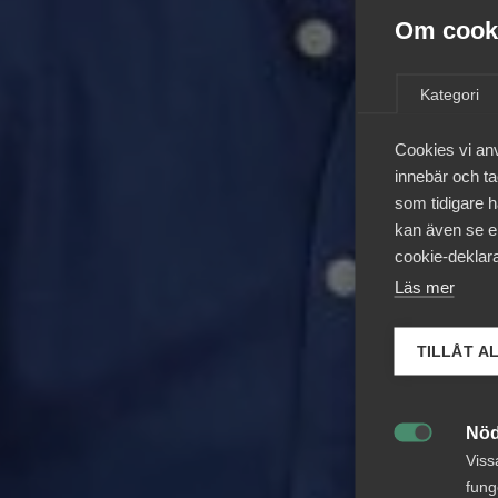
Om cooki
Kategori
Cookies vi an
innebär och tac
som tidigare h
kan även se en
cookie-deklara
Läs mer
TILLÅT A
Nöd

Viss
fung