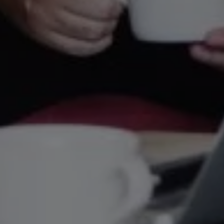

Mark
visa