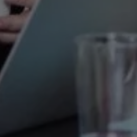
nadsförings-cookies används för att spåra gester på olika webbplatser 
 relevanta och engagerande annonser.
Google Ads
Meta Pixel
YouTube
LinkedIn Insight
Leadfeeder
Microsoft Ads