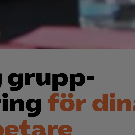
ig grupp­
ring
för din
etare