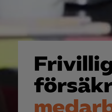
Frivill
försäk
medarb