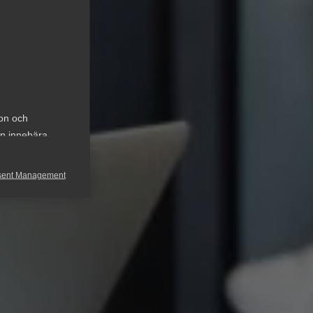
ion och
an innebära
sent Management
h rapportera