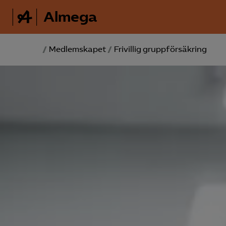
Almega
/
Medlemskapet
/
Frivillig grupp­försäkring