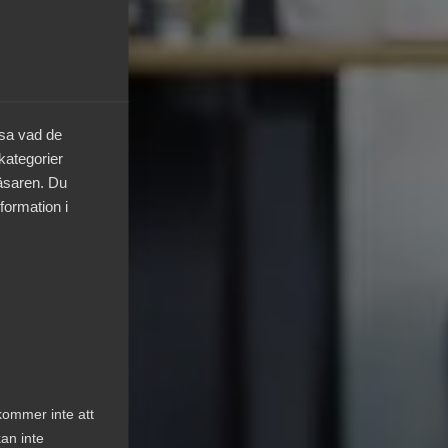
äsa vad de
 kategorier
läsaren. Du
formation i
kommer inte att
an inte