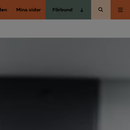
den
Mina sidor
Förbund
Almega Tjänste­förbunden
Om Almega
Almega Tjänste­företagen
Almega Utbildning
Aktuellt
Innovations­företagen
Kompetens­företagen
Medlemskapet
Medie­företagen
Säkerhets­företagen
Mina sidor
Tåg­företagen
Kontakt
Vård­företagarna