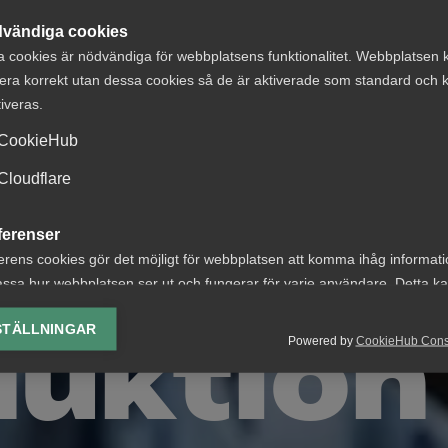
vändiga cookies
a cookies är nödvändiga för webbplatsens funktionalitet. Webbplatsen 
era korrekt utan dessa cookies så de är aktiverade som standard och k
tiveras.
CookieHub
Cloudflare
ferenser
erens cookies gör det möjligt för webbplatsen att komma ihåg informat
ssa hur webbplatsen ser ut och fungerar för varje användare. Detta k
ing av vald valuta, region, språk eller färgschema.
uktion t
STÄLLNINGAR
Powered by
CookieHub Con
lys-cookies
yseringscookies hjälper oss förbättra webbplatsen genom att samla oc
rmation om hur den används.
Google Analytics