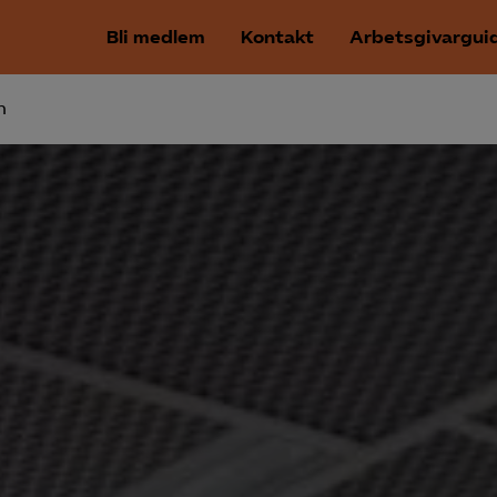
Bli medlem
Kontakt
Arbetsgivargui
n