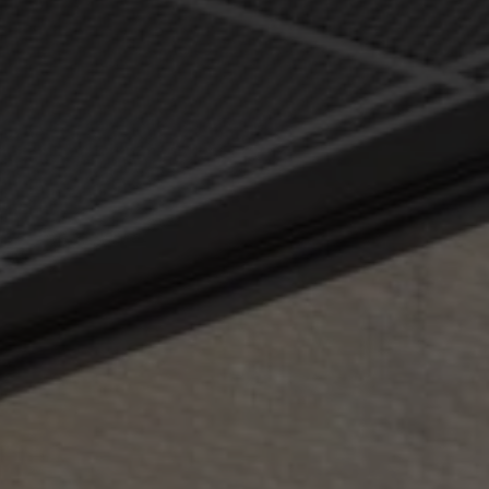
Kurser & utbildningar
Påverkansarbete
Bli medlem
Logga in på
Arbetsgivarguiden
Sök på almega.se
Press
In English
Cookie-inställningar