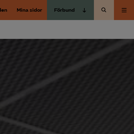
den
Mina sidor
Förbund
Almega Tjänste­förbunden
Om Almega
Almega Tjänste­företagen
Almega Utbildning
Aktuellt
Innovations­företagen
Kompetens­företagen
Medlemskapet
Medie­företagen
Säkerhets­företagen
Mina sidor
Tåg­företagen
Kontakt
Vård­företagarna