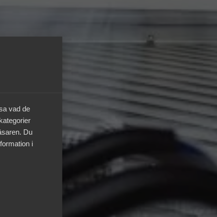
äsa vad de
 kategorier
läsaren. Du
formation i