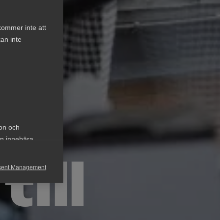
kommer inte att
an inte
ion och
an innebära
ill
sent Management
h rapportera