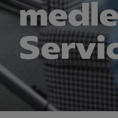
medle
Mar

Mark
Servi
visa