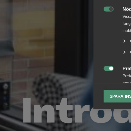
Nöd

Viss
fung
inak
Pre

Pref
anpa
lagr
Introd
SPARA IN
Ana

Anal
info