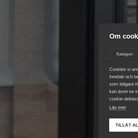
Om cooki
Kategori
Cookies vi an
innebär och tac
som tidigare h
kan även se en
cookie-deklara
Läs mer
TILLÅT A