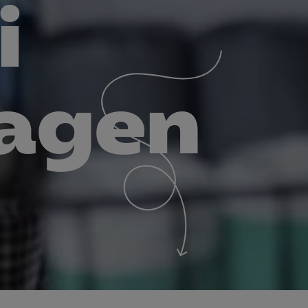
i
för att kunna
tagen