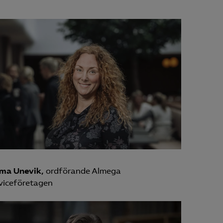
ma Unevik,
ordförande Almega
viceföretagen