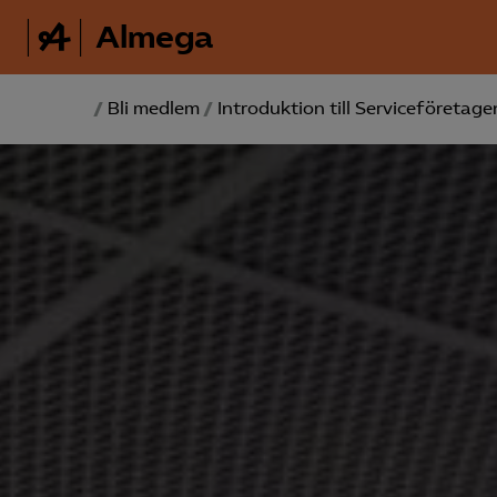
Almega
/
Bli medlem
/
Introduktion till Service­företage