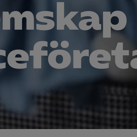
mskap 
Microsoft Clarity
knadsförings-cookies
nadsförings-cookies används för att spåra gester på olika webbplatser 
ce­före
 relevanta och engagerande annonser.
Google Ads
Meta Pixel
YouTube
LinkedIn Insight
Leadfeeder
Microsoft Ads