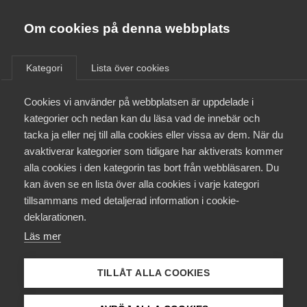
Almega
Förbund
Om cookies på denna webbplats
Almega Tjänste­förbunden
Om Almega
Kategori
Lista över cookies
Aktiviteter inom Övrigt
Almega Tjänste­företagen
Aktuellt
Cookies vi använder på webbplatsen är uppdelade i
Almega Utbildning
kategorier och nedan kan du läsa vad de innebär och
Innovations­företagen
tacka ja eller nej till alla cookies eller vissa av dem. När du
Medlemskapet
avaktiverar kategorier som tidigare har aktiverats kommer
Kompetens­företagen
alla cookies i den kategorin tas bort från webbläsaren. Du
Introduktion till serviceavtal
Mina sidor
kan även se en lista över alla cookies i varje kategori
Medie­företagen
tillsammans med detaljerad information i cookie-
Kontakt
Kurs
Starta när du vill
Kostnadsfritt
Säkerhets­företagen
deklarationen.
Starta när du vill
Läs mer
Tåg­företagen
Kurser & utbildningar
Vård­företagarna
TILLÅT ALLA COOKIES
Påverkansarbete
Läs mer och boka