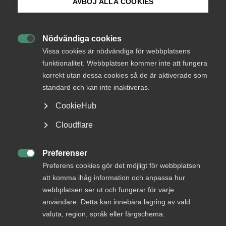
AVBÖJ ALLA COOKIES
Bli medlem
Nödvändiga cookies

Logga in på Arbetsgivarguiden
Vissa cookies är nödvändiga för webbplatsens
funktionalitet. Webbplatsen kommer inte att fungera
korrekt utan dessa cookies så de är aktiverade som
Sök på almega.se
standard och kan inte inaktiveras.
CookieHub
Press
Cloudflare
In English
Cookie-inställningar
Preferenser
Välkommen till Almega – en

Preferens cookies gör det möjligt för webbplatsen
introduktion
att komma ihåg information och anpassa hur
webbplatsen ser ut och fungerar för varje
Kurs
Starta när du vill
Medlemspris: Kostnadsfritt
användare. Detta kan innebära lagring av vald
valuta, region, språk eller färgschema.
Starta när du vill