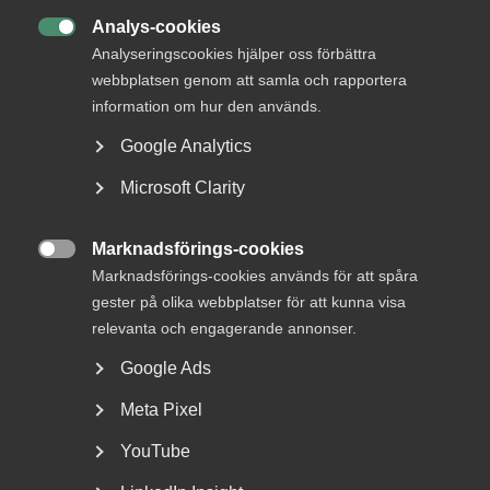
Ring 08-762 70 40
Analys-cookies

Analyseringscookies hjälper oss förbättra
webbplatsen genom att samla och rapportera
Pressbilder
information om hur den används.
Almegas pressbilder hittar du i vårt pressrum hos ViaTT.
Google Analytics
Microsoft Clarity
Almega hos ViaTT
Marknadsförings-cookies

Marknadsförings-cookies används för att spåra
gester på olika webbplatser för att kunna visa
relevanta och engagerande annonser.
Almegas logotyp
Google Ads
Vår logga finns i två utformningar: svart eller vit.
Meta Pixel
YouTube
Hämta logotyp