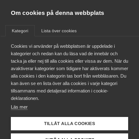
Almega
Förbund
Om cookies på denna webbplats
Almega Tjänste­förbunden
/
Kontakt
/
Pressrum
Om Almega
Kategori
Lista över cookies
Almega Tjänste­företagen
Aktuellt
Cookies vi använder på webbplatsen är uppdelade i
Almega Utbildning
kategorier och nedan kan du läsa vad de innebär och
Innovations­företagen
tacka ja eller nej till alla cookies eller vissa av dem. När du
Medlemskapet
avaktiverar kategorier som tidigare har aktiverats kommer
Kompetens­företagen
alla cookies i den kategorin tas bort från webbläsaren. Du
Mina sidor
kan även se en lista över alla cookies i varje kategori
Medie­företagen
tillsammans med detaljerad information i cookie-
Kontakt
Säkerhets­företagen
deklarationen.
Läs mer
Tåg­företagen
Kurser & utbildningar
Vård­företagarna
TILLÅT ALLA COOKIES
Påverkansarbete