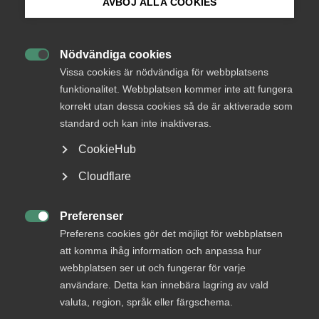
AVBÖJ ALLA COOKIES
Bli medlem
Nödvändiga cookies

Logga in på Arbetsgivarguiden
Vissa cookies är nödvändiga för webbplatsens
funktionalitet. Webbplatsen kommer inte att fungera
Pressrum
korrekt utan dessa cookies så de är aktiverade som
Sök på almega.se
standard och kan inte inaktiveras.
CookieHub
Här hittar du presskontakt, vår logotyp samt våra
Press
pressbilder, pressmeddelanden och rapporter.
Cloudflare
In English
Cookie-inställningar
Preferenser

Kontakt
Preferens cookies gör det möjligt för webbplatsen
att komma ihåg information och anpassa hur
webbplatsen ser ut och fungerar för varje
Är du journalist? Välkommen att kontakta pressjouren
med din förfrågan.
användare. Detta kan innebära lagring av vald
valuta, region, språk eller färgschema.